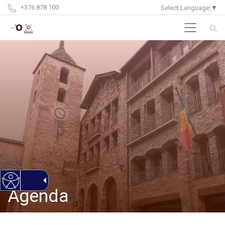
+376 878 100
Select Language
▼
Agenda