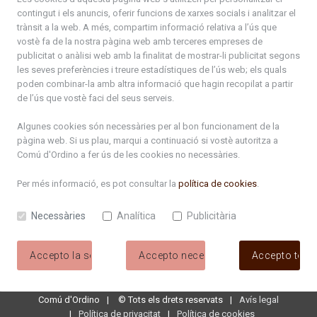
contingut i els anuncis, oferir funcions de xarxes socials i analitzar el
+376 878 100
trànsit a la web. A més, compartim informació relativa a l’ús que
vostè fa de la nostra pàgina web amb terceres empreses de
De Dl. a Dv. : de 8 a 16h (els divendres a partir de l'1 de juny
publicitat o anàlisi web amb la finalitat de mostrar-li publicitat segons
fins al divendres de la setmana de Meritxell : de 8 a 14h)
les seves preferències i treure estadístiques de l’ús web; els quals
poden combinar-la amb altra informació que hagin recopilat a partir
de l’ús que vostè faci del seus serveis.
Rep tota l'actualitat del Comú d'Ordino en el teu correu
Algunes cookies són necessàries per al bon funcionament de la
pàgina web. Si us plau, marqui a continuació si vostè autoritza a
Comú d'Ordino
a fer ús de les cookies no necessàries.
Subscriu-te
Per més informació, es pot consultar la
política de cookies
.
Necessàries
Analítica
Publicitària
Accepto la selecció
Accepto necessàries
Accepto tote
Comú d'Ordino
©
Tots els drets reservats
Avís legal
Política de privacitat
Política de cookies