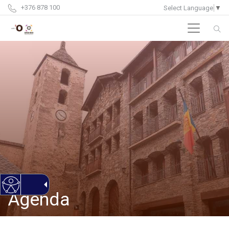
+376 878 100
Select Language
▼
Agenda