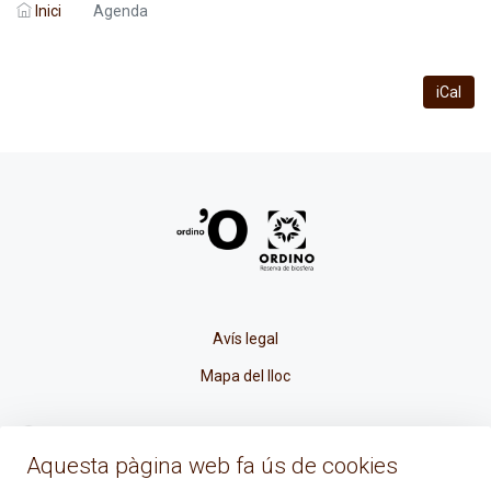
Inici
Agenda
iCal
Avís legal
Mapa del lloc
La Placeta, 1 - AD300 Ordino - Principat d'Andorra
Aquesta pàgina web fa ús de cookies
atenciociutadana@ordino.ad