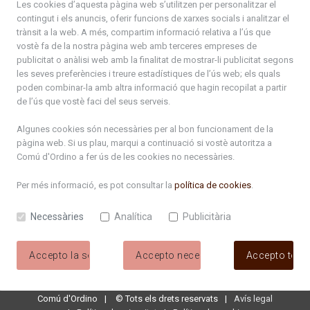
Les cookies d’aquesta pàgina web s’utilitzen per personalitzar el
contingut i els anuncis, oferir funcions de xarxes socials i analitzar el
+376 878 100
trànsit a la web. A més, compartim informació relativa a l’ús que
vostè fa de la nostra pàgina web amb terceres empreses de
De Dl. a Dv. : de 8 a 16h (els divendres a partir de l'1 de juny
publicitat o anàlisi web amb la finalitat de mostrar-li publicitat segons
fins al divendres de la setmana de Meritxell : de 8 a 14h)
les seves preferències i treure estadístiques de l’ús web; els quals
poden combinar-la amb altra informació que hagin recopilat a partir
de l’ús que vostè faci del seus serveis.
Rep tota l'actualitat del Comú d'Ordino en el teu correu
Algunes cookies són necessàries per al bon funcionament de la
pàgina web. Si us plau, marqui a continuació si vostè autoritza a
Subscriu-te
Comú d'Ordino
a fer ús de les cookies no necessàries.
Per més informació, es pot consultar la
política de cookies
.
Necessàries
Analítica
Publicitària
Accepto la selecció
Accepto necessàries
Accepto tote
Comú d'Ordino
©
Tots els drets reservats
Avís legal