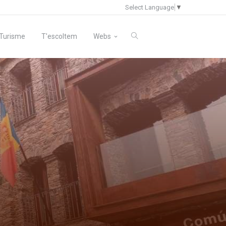
Select Language
▼
Turisme
T'escoltem
Webs