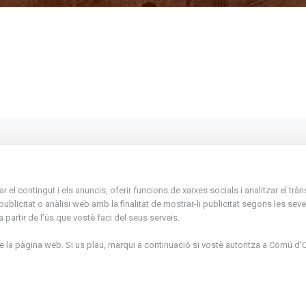
La Placeta, 1 - AD300 Ordino - Principat d'
atenciociutadana@ordino.ad
el contingut i els anuncis, oferir funcions de xarxes socials i analitzar el trà
icitat o anàlisi web amb la finalitat de mostrar-li publicitat segons les seves
+376 878 100
partir de l’ús que vostè faci del seus serveis.
De Dl. a Dv. : de 8 a 16h (els divendres a part
la pàgina web. Si us plau, marqui a continuació si vostè autoritza a
Comú d'O
de juny fins al divendres de la setmana de M
de 8 a 14h)