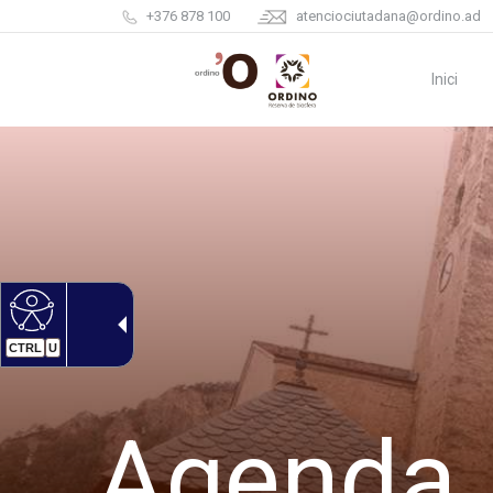
+376 878 100
atenciociutadana@ordino.ad
Inici
CTRL
U
Agenda