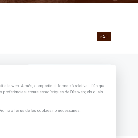
iCal
Andorra
Rep tota l'actualitat del Comú
d'Ordino en el teu correu
nsit a la web. A més, compartim informació relativa a l’ús que
 preferències i treure estadístiques de l’ús web; els quals
Subscriu-te
ir de l'1
rdino
a fer ús de les cookies no necessàries.
eritxell :