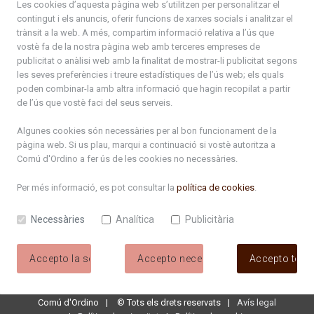
Les cookies d’aquesta pàgina web s’utilitzen per personalitzar el
contingut i els anuncis, oferir funcions de xarxes socials i analitzar el
+376 878 100
trànsit a la web. A més, compartim informació relativa a l’ús que
vostè fa de la nostra pàgina web amb terceres empreses de
De Dl. a Dv. : de 8 a 16h (els divendres a partir de l'1 de juny
publicitat o anàlisi web amb la finalitat de mostrar-li publicitat segons
fins al divendres de la setmana de Meritxell : de 8 a 14h)
les seves preferències i treure estadístiques de l’ús web; els quals
poden combinar-la amb altra informació que hagin recopilat a partir
de l’ús que vostè faci del seus serveis.
Rep tota l'actualitat del Comú d'Ordino en el teu correu
Algunes cookies són necessàries per al bon funcionament de la
pàgina web. Si us plau, marqui a continuació si vostè autoritza a
Subscriu-te
Comú d'Ordino
a fer ús de les cookies no necessàries.
Per més informació, es pot consultar la
política de cookies
.
Necessàries
Analítica
Publicitària
Accepto la selecció
Accepto necessàries
Accepto tote
Comú d'Ordino
©
Tots els drets reservats
Avís legal