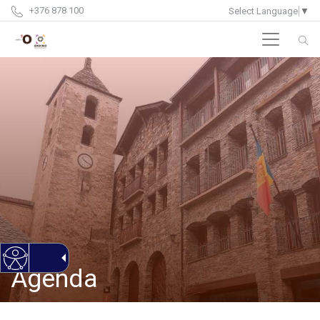
+376 878 100
Select Language
▼
Agenda