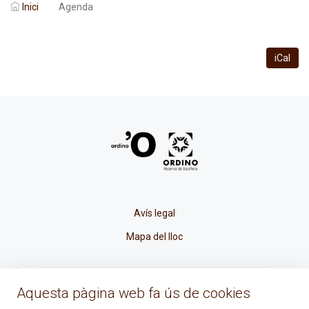
Inici
Agenda
iCal
Avís legal
Mapa del lloc
La Placeta, 1 - AD300 Ordino - Principat d'Andorra
Aquesta pàgina web fa ús de cookies
atenciociutadana@ordino.ad