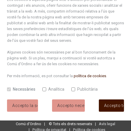
contingut i els anuncis, oferir funcions de xarxes socials i analitzar el
+376 878 100
trànsit a la web. A més, compartim informació relativa a l’ús que
vostè fa de la nostra pàgina web amb terceres empreses de
De Dl. a Dv. : de 8 a 16h (els divendres a partir de l'1 de juny
publicitat o anàlisi web amb la finalitat de mostrar-li publicitat segons
fins al divendres de la setmana de Meritxell : de 8 a 14h)
les seves preferències i treure estadístiques de l’ús web; els quals
poden combinar-la amb altra informació que hagin recopilat a partir
de l’ús que vostè faci del seus serveis.
Rep tota l'actualitat del Comú d'Ordino en el teu correu
Algunes cookies són necessàries per al bon funcionament de la
pàgina web. Si us plau, marqui a continuació si vostè autoritza a
Comú d'Ordino
a fer ús de les cookies no necessàries.
Subscriu-te
Per més informació, es pot consultar la
política de cookies
.
Necessàries
Analítica
Publicitària
Accepto la selecció
Accepto necessàries
Accepto tote
Comú d'Ordino
©
Tots els drets reservats
Avís legal
Política de privacitat
Política de cookies