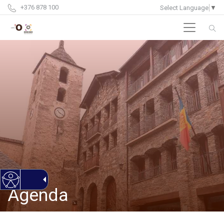
+376 878 100
Select Language
▼
Agenda