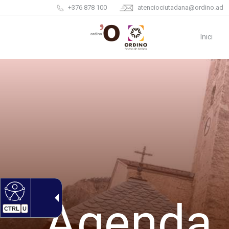
+376 878 100
atenciociutadana@ordino.ad
Inici
Agenda
CTRL
U