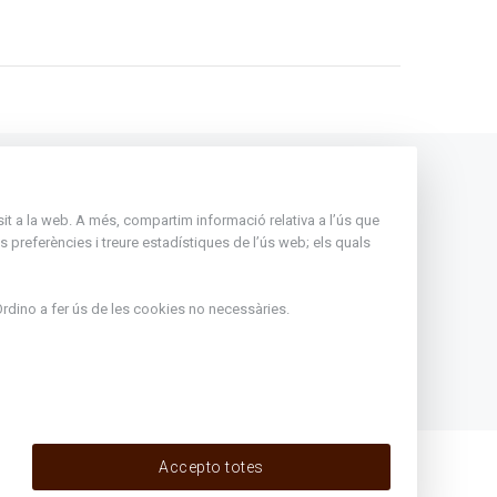
Andorra
nsit a la web. A més, compartim informació relativa a l’ús que
Rep tota l'actualitat del Comú
 preferències i treure estadístiques de l’ús web; els quals
d'Ordino en el teu correu
Subscriu-te
rdino
a fer ús de les cookies no necessàries.
ir de l'1
eritxell :
Accepto totes