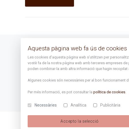
Aquesta pàgina web fa ús de cookies
Avís legal
Les cookies d’aquesta pàgina web s’utilitzen per personalitzar 
Mapa del lloc
vostè fa de la nostra pàgina web amb terceres empreses de publ
poden combinar-la amb altra informació que hagin recopilat a 
Algunes cookies són necessàries per al bon funcionament de 
Per més informació, es pot consultar la
política de cookies
.
Necessàries
Analítica
Publicitària
Accepto la selecció