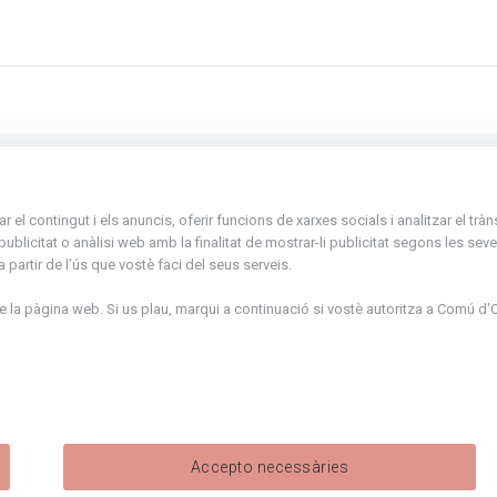
La Placeta, 1 - AD300 Ordino - Principat d'
el contingut i els anuncis, oferir funcions de xarxes socials i analitzar el trà
atenciociutadana@ordino.ad
icitat o anàlisi web amb la finalitat de mostrar-li publicitat segons les seves
partir de l’ús que vostè faci del seus serveis.
+376 878 100
la pàgina web. Si us plau, marqui a continuació si vostè autoritza a
Comú d'O
De Dl. a Dv. : de 8 a 16h (els divendres a part
de juny fins al divendres de la setmana de M
de 8 a 14h)
Accepto necessàries