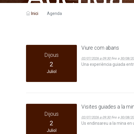
Inici
Agenda
Viure com abans
Dijous
02/07/2026 a 09:30
fins a
30/08/20
2
Una experiència guiada entre
Juliol
Visites guiades a la mi
Dijous
02/07/2026 a 09:30
fins a
30/08/20
2
Us endinsareu a la mina en u
Juliol