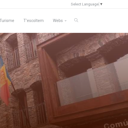
Select Language
▼
Turisme
T'escoltem
Webs