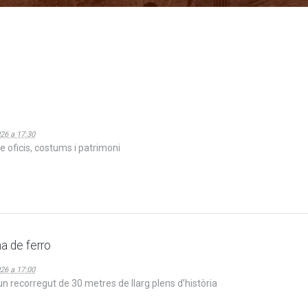
26 a 17:30
 oficis, costums i patrimoni
na de ferro
26 a 17:00
n recorregut de 30 metres de llarg plens d’història