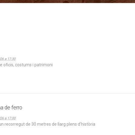
26 a 17:30
 oficis, costums i patrimoni
na de ferro
26 a 17:00
n recorregut de 30 metres de llarg plens d’història