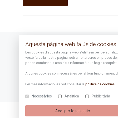
Aquesta pàgina web fa ús de cookies
Avís legal
Les cookies d’aquesta pàgina web s’utilitzen per personalitzar 
Mapa del lloc
vostè fa de la nostra pàgina web amb terceres empreses de publ
poden combinar-la amb altra informació que hagin recopilat a 
Algunes cookies són necessàries per al bon funcionament de 
Per més informació, es pot consultar la
política de cookies
.
Necessàries
Analítica
Publicitària
Accepto la selecció