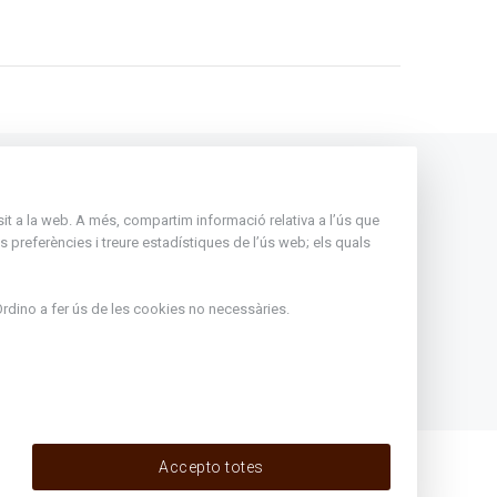
Andorra
nsit a la web. A més, compartim informació relativa a l’ús que
Rep tota l'actualitat del Comú
 preferències i treure estadístiques de l’ús web; els quals
d'Ordino en el teu correu
Subscriu-te
rdino
a fer ús de les cookies no necessàries.
ir de l'1
eritxell :
Accepto totes