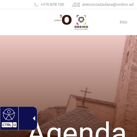
+376 878 100
atenciociutadana@ordino.ad
Inici
Agenda
CTRL
U