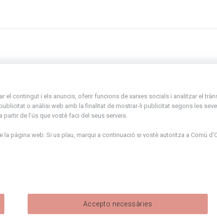
La Placeta, 1 - AD300 Ordino - Principat d'
el contingut i els anuncis, oferir funcions de xarxes socials i analitzar el trà
atenciociutadana@ordino.ad
icitat o anàlisi web amb la finalitat de mostrar-li publicitat segons les seves
partir de l’ús que vostè faci del seus serveis.
+376 878 100
la pàgina web. Si us plau, marqui a continuació si vostè autoritza a
Comú d'O
De Dl. a Dv. : de 8 a 16h (els divendres a part
de juny fins al divendres de la setmana de M
de 8 a 14h)
Accepto necessàries