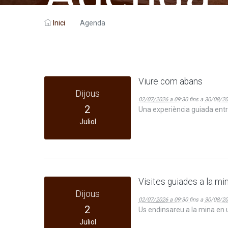
Inici
Agenda
Viure com abans
Dijous
02/07/2026 a 09:30
fins a
30/08/20
2
Una experiència guiada entre
Juliol
Visites guiades a la mi
Dijous
02/07/2026 a 09:30
fins a
30/08/20
2
Us endinsareu a la mina en u
Juliol