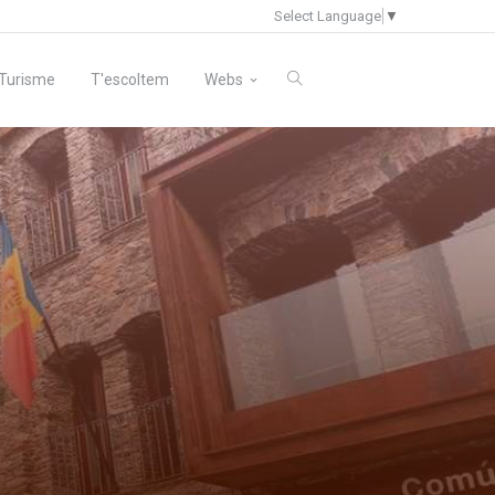
Select Language
▼
Turisme
T'escoltem
Webs