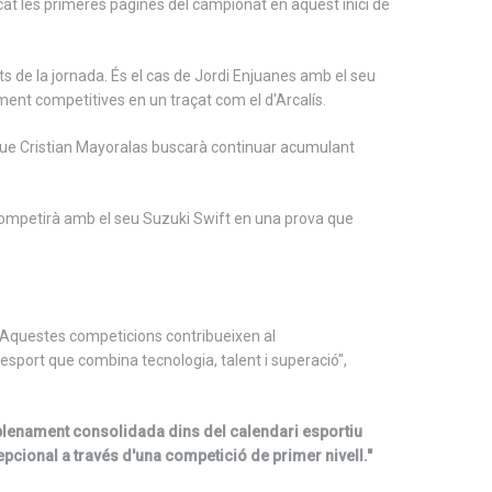
at les primeres pàgines del campionat en aquest inici de
s de la jornada. És el cas de Jordi Enjuanes amb el seu
nt competitives en un traçat com el d'Arcalís.
e que Cristian Mayoralas buscarà continuar acumulant
competirà amb el seu Suzuki Swift en una prova que
. Aquestes competicions contribueixen al
 esport que combina tecnologia, talent i superació",
 plenament consolidada dins del calendari esportiu
pcional a través d'una competició de primer nivell."