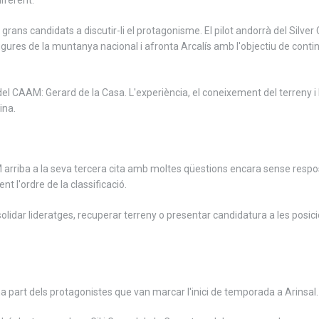
iferent.
ls grans candidats a discutir-li el protagonisme. El pilot andorrà del Sil
 figures de la muntanya nacional i afronta Arcalís amb l'objectiu de cont
del CAAM: Gerard de la Casa. L'experiència, el coneixement del terreny i
ina.
 arriba a la seva tercera cita amb moltes qüestions encara sense respo
nt l'ordre de la classificació.
olidar lideratges, recuperar terreny o presentar candidatura a les posic
ona part dels protagonistes que van marcar l'inici de temporada a Arinsal.