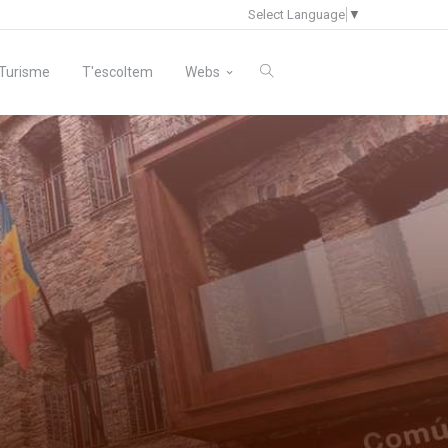
Select Language
▼
Turisme
T'escoltem
Webs