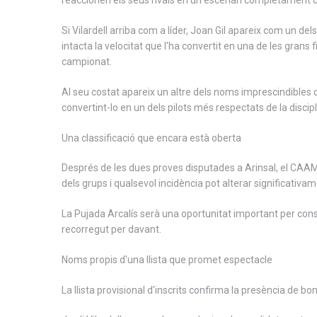
reaccionen els seus rivals en un escenari completament d
Si Vilardell arriba com a líder, Joan Gil apareix com un de
intacta la velocitat que l'ha convertit en una de les grans
campionat.
Al seu costat apareix un altre dels noms imprescindibles 
convertint-lo en un dels pilots més respectats de la discipl
Una classificació que encara està oberta
Després de les dues proves disputades a Arinsal, el CAAM
dels grups i qualsevol incidència pot alterar significativame
La Pujada Arcalís serà una oportunitat important per cons
recorregut per davant.
Noms propis d'una llista que promet espectacle
La llista provisional d'inscrits confirma la presència de b