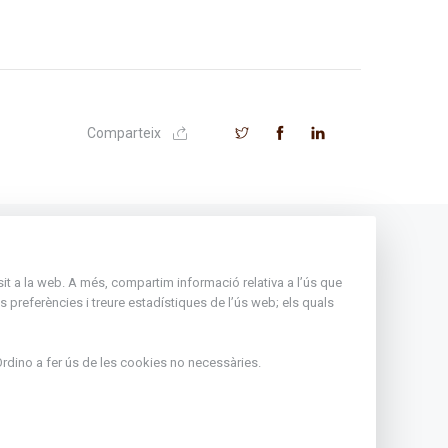
Comparteix
Andorra
nsit a la web. A més, compartim informació relativa a l’ús que
Rep tota l'actualitat del Comú
 preferències i treure estadístiques de l’ús web; els quals
d'Ordino en el teu correu
rdino
a fer ús de les cookies no necessàries.
Subscriu-te
ir de l'1
eritxell :