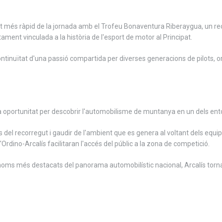
 pilot més ràpid de la jornada amb el Trofeu Bonaventura Riberaygua, un
ament vinculada a la història de l'esport de motor al Principat.
ontinuïtat d'una passió compartida per diverses generacions de pilots, or
 oportunitat per descobrir l'automobilisme de muntanya en un dels ent
del recorregut i gaudir de l'ambient que es genera al voltant dels equips 
'Ordino-Arcalís facilitaran l'accés del públic a la zona de competició.
s noms més destacats del panorama automobilístic nacional, Arcalís tornar