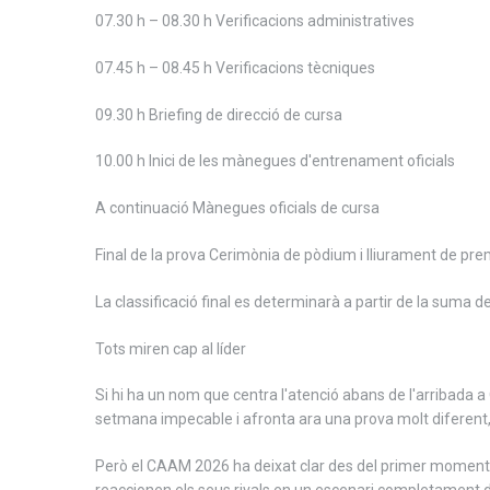
07.30 h – 08.30 h Verificacions administratives
07.45 h – 08.45 h Verificacions tècniques
09.30 h Briefing de direcció de cursa
10.00 h Inici de les mànegues d'entrenament oficials
A continuació Mànegues oficials de cursa
Final de la prova Cerimònia de pòdium i lliurament de pre
La classificació final es determinarà a partir de la suma d
Tots miren cap al líder
Si hi ha un nom que centra l'atenció abans de l'arribada a O
setmana impecable i afronta ara una prova molt diferent, 
Però el CAAM 2026 ha deixat clar des del primer moment qu