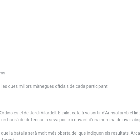
mis
e les dues millors mànegues oficials de cada participant.
rdino és el de Jordi Vilardell. El pilot català va sortir d'Arinsal amb el
on haurà de defensar la seva posició davant d'una nòmina de rivals disp
e la batalla serà molt més oberta del que indiquen els resultats. Arca