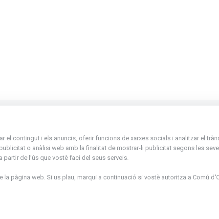
La Placeta, 1 - AD300 Ordino - Principat d'
el contingut i els anuncis, oferir funcions de xarxes socials i analitzar el trà
atenciociutadana@ordino.ad
icitat o anàlisi web amb la finalitat de mostrar-li publicitat segons les seves
partir de l’ús que vostè faci del seus serveis.
+376 878 100
la pàgina web. Si us plau, marqui a continuació si vostè autoritza a
Comú d'O
De Dl. a Dv. : de 8 a 16h (els divendres a part
de juny fins al divendres de la setmana de M
de 8 a 14h)