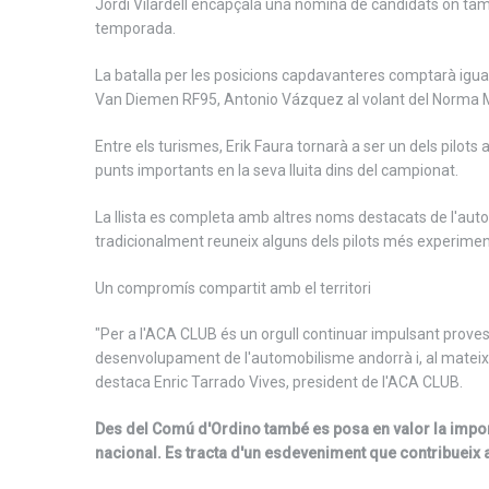
Jordi Vilardell encapçala una nòmina de candidats on tam
temporada.
La batalla per les posicions capdavanteres comptarà igual
Van Diemen RF95, Antonio Vázquez al volant del Norma M2
Entre els turismes, Erik Faura tornarà a ser un dels pilo
punts importants en la seva lluita dins del campionat.
La llista es completa amb altres noms destacats de l'au
tradicionalment reuneix alguns dels pilots més experiment
Un compromís compartit amb el territori
"Per a l'ACA CLUB és un orgull continuar impulsant proves
desenvolupament de l'automobilisme andorrà i, al mateix te
destaca Enric Tarrado Vives, president de l'ACA CLUB.
Des del Comú d'Ordino també es posa en valor la import
nacional. Es tracta d'un esdeveniment que contribueix a