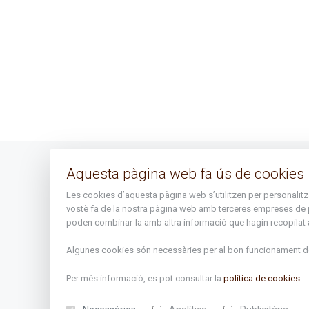
Aquesta pàgina web fa ús de cookies
Avís legal
Les cookies d’aquesta pàgina web s’utilitzen per personalitzar 
Mapa del lloc
vostè fa de la nostra pàgina web amb terceres empreses de publ
poden combinar-la amb altra informació que hagin recopilat a 
Algunes cookies són necessàries per al bon funcionament de 
Per més informació, es pot consultar la
política de cookies
.