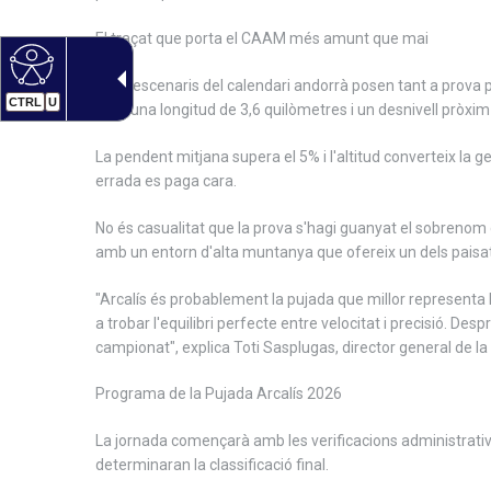
El traçat que porta el CAAM més amunt que mai
Pocs escenaris del calendari andorrà posen tant a prova pi
CTRL
U
amb una longitud de 3,6 quilòmetres i un desnivell pròxim
La pendent mitjana supera el 5% i l'altitud converteix la 
errada es paga cara.
No és casualitat que la prova s'hagi guanyat el sobrenom 
amb un entorn d'alta muntanya que ofereix un dels paisa
"Arcalís és probablement la pujada que millor representa l'
a trobar l'equilibri perfecte entre velocitat i precisió. 
campionat", explica Toti Sasplugas, director general de 
Programa de la Pujada Arcalís 2026
La jornada començarà amb les verificacions administrativ
determinaran la classificació final.