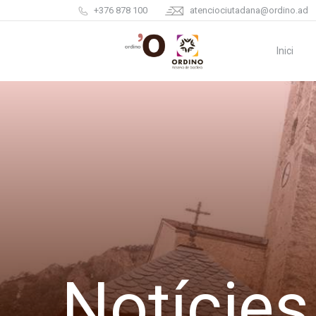
+376 878 100
atenciociutadana@ordino.ad
Inici
Notícies