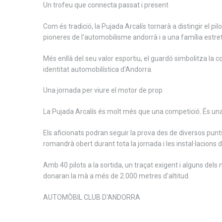
Un trofeu que connecta passat i present
Com és tradició, la Pujada Arcalís tornarà a distingir el
pioneres de l'automobilisme andorrà i a una família estret
Més enllà del seu valor esportiu, el guardó simbolitza la c
identitat automobilística d'Andorra.
Una jornada per viure el motor de prop
La Pujada Arcalís és molt més que una competició. És una
Els aficionats podran seguir la prova des de diversos punts 
romandrà obert durant tota la jornada i les instal·lacions d
Amb 40 pilots a la sortida, un traçat exigent i alguns del
donaran la mà a més de 2.000 metres d'altitud.
AUTOMÒBIL CLUB D'ANDORRA