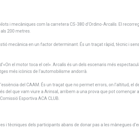
lots i mecàniques com la carretera CS-380 d'Ordino-Arcalís. El recorregu
 als 200 metres.
gestió mecànica en un factor determinant. És un traçat ràpid, tècnic i s
d'«On el motor toca el cel». Arcalís és un dels escenaris més espectacu
tges més icònics de l'automobilisme andorrà.
essència del CAAM. És un traçat que no permet errors, on l'altitud, el desn
Després del que vam viure a Arinsal, arribem a una prova que pot començar
la Comissió Esportiva ACA CLUB.
es i tècniques dels participants abans de donar pas a les mànegues d'en