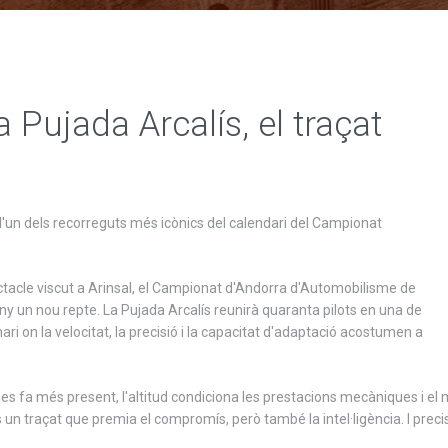
.
 Pujada Arcalís, el traçat
d'un dels recorreguts més icònics del calendari del Campionat
tacle viscut a Arinsal, el Campionat d'Andorra d'Automobilisme de
 un nou repte. La Pujada Arcalís reunirà quaranta pilots en una de
ari on la velocitat, la precisió i la capacitat d'adaptació acostumen a
s fa més present, l'altitud condiciona les prestacions mecàniques i el 
s un traçat que premia el compromís, però també la intel·ligència. I pr