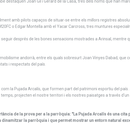
bé destaquen Joan Gil i Gerard de la Casa, tres dels noms que han marc
ment amb pilots capaços de situar-se entre els millors registres absolut
0FC o Edgar Montella amb el Yacar Carcross, tres muntures especialme
ts a seguir després de les bones sensacions mostrades a Arinsal, mentr
tomobilisme andorrà, entre els quals sobresurt Joan Vinyes Dabad, que 
ats i respectats del país.
 com la Pujada Arcalís, que formen part del patrimoni esportiu del país
mps, projecten el nostre territori i els nostres paisatges a través d'un
ància de la prova per a la parròquia: "La Pujada Arcalís és una cita
 dinamitzar la parròquia i que permet mostrar un entorn natural exce