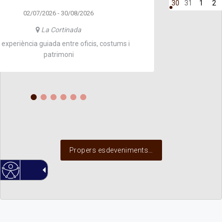
30
31
1
2
02/07/2026 - 30/08/2026
La Cortinada
experiència guiada entre oficis, costums i
Us endins
patrimoni
Propers esdeveniments…