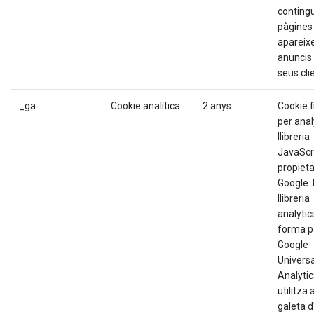
contingu
pàgines
apareixe
anuncis 
seus cli
_ga
Cookie analítica
2 anys
Cookie 
per analy
llibreria
JavaScr
propieta
Google. 
llibreria
analytics
forma p
Google
Universa
Analytic
utilitza
galeta d