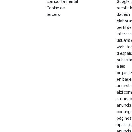
comportamental
Google 
Cookie de
recollir 
tercers
dades i
elabora
perfil de
interess
usuaris 
web i la
d'espais
publicita
a les
organit
en base
aquests 
així com
l'alineac
anuncis 
contingu
pàgines
apareixe
anuncis 