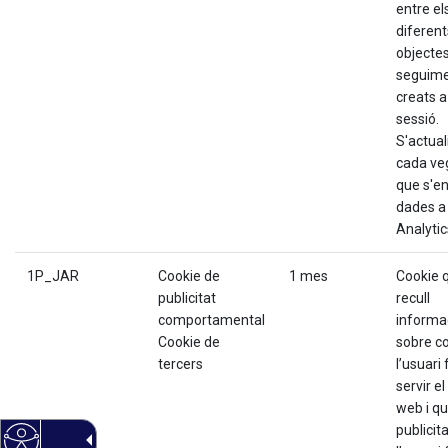
entre el
diferent
objecte
seguim
creats a
sessió.
S'actual
cada ve
que s'e
dades a
Analytic
1P_JAR
Cookie de
1 mes
Cookie 
publicitat
recull
comportamental
informa
Cookie de
sobre 
tercers
l’usuari 
servir el
web i qu
publicit