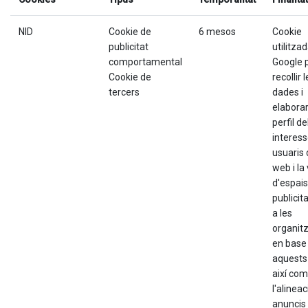
NID
Cookie de
6 mesos
Cookie
publicitat
utilitza
comportamental
Google 
Cookie de
recollir 
tercers
dades i
elabora
perfil de
interess
usuaris 
web i la
d'espais
publicita
a les
organit
en base
aquests 
així com
l'alineac
anuncis 