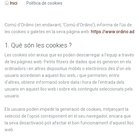
Inici
Política de cookies
Comú d'Ordino (en endavant, 'Comú d'Ordino'), informa de l’ús de
les cookies o galetes en la seva pàgina web:
https://www.ordino.ad
1. Què són les cookies ?
Les cookies són arxius que es poden descarregar a l’equip a través
de les pàgines web. Petits fitxers de dades que es generen en els
ordinadors i en altres dispositius mòbils o electrònics des d'on els
usuaris accedeixin a aquest lloc web, i que permeten, entre
d'altres, obtenir informació sobre data i hora de l'entrada dels
usuaris en aquest lloc web i sobre els continguts seleccionats pels
usuaris.
Els usuaris poden impedir la generació de cookies, mitjançant la
selecció de l'opció corresponent en el seu navegador, encara que
la seva desactivació pot afectar el bon funcionament d'aquest lloc
web.