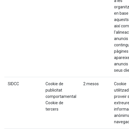
a les
organit
en base
aquests 
així com
l'alineac
anuncis 
contingu
pàgines
apareixe
anuncis 
seus cli
SIDCC
Cookie de
2 mesos
Cookie
publicitat
utilitza
comportamental
proveir s
Cookie de
extreur
tercers
informa
anònima
navegac