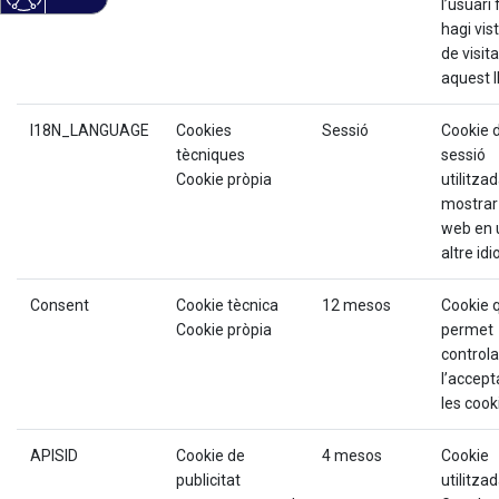
l’usuari 
hagi vis
de visita
aquest 
I18N_LANGUAGE
Cookies
Sessió
Cookie 
tècniques
sessió
Cookie pròpia
utilitza
mostrar 
web en 
altre id
Consent
Cookie tècnica
12 mesos
Cookie 
Cookie pròpia
permet
controla
l’accept
les cook
APISID
Cookie de
4 mesos
Cookie
publicitat
utilitza