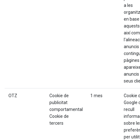
a les
organit
en base
aquests 
així com
l'alineac
anuncis 
contingu
pàgines
apareixe
anuncis 
seus cli
OTZ
Cookie de
1 mes
Cookie 
publicitat
Google 
comportamental
recull
Cookie de
informa
tercers
sobre le
preferè
per utili