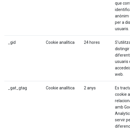
que con
identifi
anònim 
per a dis
usuaris.
_gid
Cookie analítica
24 hores
S’utilitz
distingir
diferent
usuaris
accedei
web.
_gat_gtag
Cookie analítica
2 anys
Es tract
cookie a
relacio
amb Go
Analytic
servir p
diferenc