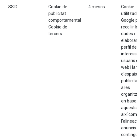
SSID
Cookie de
4 mesos
Cookie
publicitat
utilitza
comportamental
Google 
Cookie de
recollir 
tercers
dades i
elabora
perfil de
interess
usuaris 
web i la
d'espais
publicita
a les
organit
en base
aquests 
així com
l'alineac
anuncis 
contingu