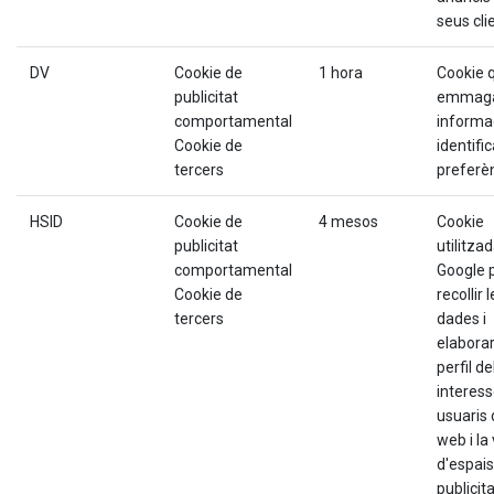
seus cli
DV
Cookie de
1 hora
Cookie 
publicitat
emmag
comportamental
informa
Cookie de
identific
tercers
preferè
HSID
Cookie de
4 mesos
Cookie
publicitat
utilitza
comportamental
Google 
Cookie de
recollir 
tercers
dades i
elabora
perfil de
interess
usuaris 
web i la
d'espais
publicita