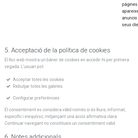
pàgines
apareixe
anuncis 
seus cli
5. Acceptació de la política de cookies
El lloc web mostra un bàner de cookies en accedir-hi per primera
vegada. L’usuari pot:
Acceptar totes les cookies.
Rebutjar totes les galetes.
Configurar preferències
El consentiment es considera vàlid només si és lliure, informat,
específic i inequívoc, mitjançant una acció afirmativa clara.
Continuar navegant no constitueix un consentiment valid.
6. Notes addicionals