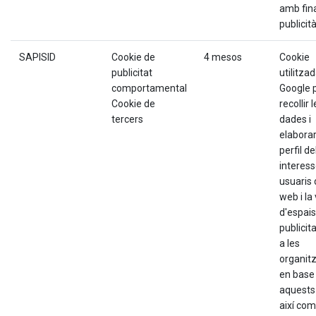
amb fina
publicità
SAPISID
Cookie de
4 mesos
Cookie
publicitat
utilitza
comportamental
Google 
Cookie de
recollir 
tercers
dades i
elabora
perfil de
interess
usuaris 
web i la
d'espais
publicita
a les
organit
en base
aquests 
així com