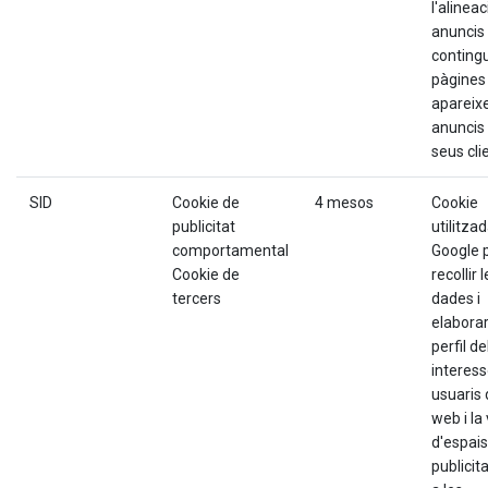
l'alineac
anuncis 
contingu
pàgines
apareixe
anuncis 
seus cli
SID
Cookie de
4 mesos
Cookie
publicitat
utilitza
comportamental
Google 
Cookie de
recollir 
tercers
dades i
elabora
perfil de
interess
usuaris 
web i la
d'espais
publicita