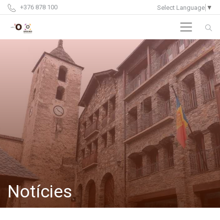
+376 878 100
Select Language
▼
Notícies