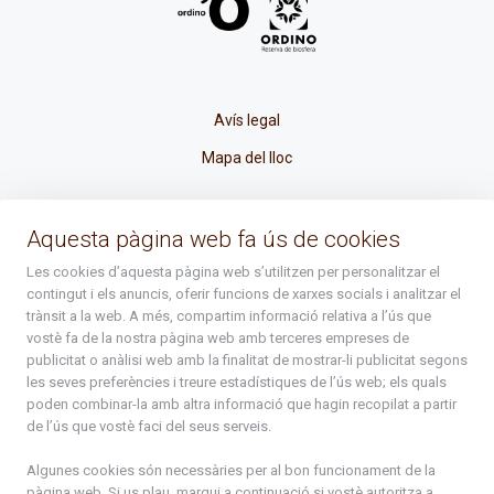
Avís legal
Mapa del lloc
La Placeta, 1 - AD300 Ordino - Principat d'Andorra
Aquesta pàgina web fa ús de cookies
atenciociutadana@ordino.ad
Les cookies d’aquesta pàgina web s’utilitzen per personalitzar el
contingut i els anuncis, oferir funcions de xarxes socials i analitzar el
+376 878 100
trànsit a la web. A més, compartim informació relativa a l’ús que
vostè fa de la nostra pàgina web amb terceres empreses de
De Dl. a Dv. : de 8 a 16h (els divendres a partir de l'1 de juny
publicitat o anàlisi web amb la finalitat de mostrar-li publicitat segons
fins al divendres de la setmana de Meritxell : de 8 a 14h)
les seves preferències i treure estadístiques de l’ús web; els quals
poden combinar-la amb altra informació que hagin recopilat a partir
de l’ús que vostè faci del seus serveis.
Rep tota l'actualitat del Comú d'Ordino en el teu correu
Algunes cookies són necessàries per al bon funcionament de la
pàgina web. Si us plau, marqui a continuació si vostè autoritza a