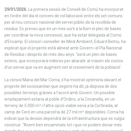
29/01/2026.
La primera sessió de Consell de Comú ha incorporat
en l’ordre del dia el conveni de col·laboració entre els set comuns
per al nou concurs nacional del servei públic de la recollida de
residus. Es preveu que en un mes surti a la llum el plec de bases
per coordinar la nova concessió, que ha estat delegada al Comú
d’Encamp. El cònsol i conseller de Medi Ambient, Eduard Betriu, ha
explicat que el projecte està alineat amb Govern i el Pla Nacional
de Residus i després de més deu anys: “serà un plec de bases
extens, que incorporarà millores per abaratir al màxim els costos
d’un servei que va en augment vist el creixement de la població’.
La cònsol Maria del Mar Coma, s’ha mostrat optimista davant el
projecte del sociosanitari que segons ha dit, ja disposa de dos
possibles terrenys gràcies a l’acord amb Govern. Un possible
emplaçament estaria al poble d’Ordino, a la Covanella, en un
terreny de 5.000 m² i l’altre opció viable seria a la Cortinada, al
camp de Ceró en una parcel·la de 27 mil m² disponibles. Coma ha
indicat que la decisió dependrà de la infraestructura que es vulgui
construir: “Anem ben encaminats tot i que no podem donar més