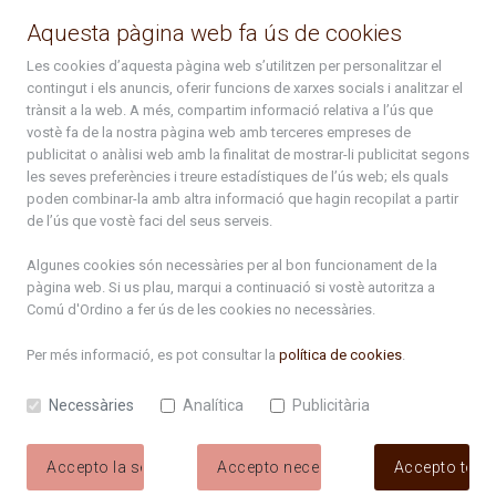
La Placeta, 1 - AD300 Ordino - Principat d'Andorra
Aquesta pàgina web fa ús de cookies
atenciociutadana@ordino.ad
Les cookies d’aquesta pàgina web s’utilitzen per personalitzar el
contingut i els anuncis, oferir funcions de xarxes socials i analitzar el
+376 878 100
trànsit a la web. A més, compartim informació relativa a l’ús que
vostè fa de la nostra pàgina web amb terceres empreses de
De Dl. a Dv. : de 8 a 16h (els divendres a partir de l'1 de juny
publicitat o anàlisi web amb la finalitat de mostrar-li publicitat segons
fins al divendres de la setmana de Meritxell : de 8 a 14h)
les seves preferències i treure estadístiques de l’ús web; els quals
poden combinar-la amb altra informació que hagin recopilat a partir
de l’ús que vostè faci del seus serveis.
Rep tota l'actualitat del Comú d'Ordino en el teu correu
Algunes cookies són necessàries per al bon funcionament de la
pàgina web. Si us plau, marqui a continuació si vostè autoritza a
Comú d'Ordino
a fer ús de les cookies no necessàries.
Subscriu-te
Per més informació, es pot consultar la
política de cookies
.
Necessàries
Analítica
Publicitària
Accepto la selecció
Accepto necessàries
Accepto tote