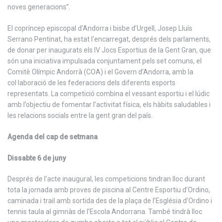
noves generacions”.
El copríncep episcopal d’Andorra i bisbe d’Urgell, Josep Lluís
Serrano Pentinat, ha estat l'encarregat, després dels parlaments,
de donar per inaugurats els IV Jocs Esportius de la Gent Gran, que
són una iniciativa impulsada conjuntament pels set comuns, el
Comitè Olímpic Andorrà (COA) i el Govern d’Andorra, amb la
col·laboració de les federacions dels diferents esports
representats. La competició combina el vessant esportiu i el lúdic
amb l’objectiu de fomentar l’activitat física, els hàbits saludables i
les relacions socials entre la gent gran del país.
Agenda del cap de setmana
Dissabte 6 de juny
Després de l’acte inaugural, les competicions tindran lloc durant
tota la jornada amb proves de piscina al Centre Esportiu d’Ordino,
caminada i trail amb sortida des de la plaça de l’Església d’Ordino i
tennis taula al gimnàs de l’Escola Andorrana. També tindrà lloc