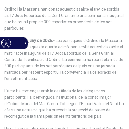
Ordino i la Massana han donat aquest dissabte el tret de sortida
als IV Jocs Esportius de la Gent Gran amb una cerimònia inaugural
que ha reunit prop de 300 esportistes procedents de les set
parròquies.
Ordino, 6 de juny de 2026.-
Les parròquies d’Ordino i la Massana,
amfitriones d’aquesta quarta edició, han acollit aquest dissabte al
matí l’acte inaugural dels IV Jocs Esportius de la Gent Gran al
Centre de Tecnificació d’Ordino. La cerimònia ha reunit els més de
300 participants de les set parròquies del país en una jornada
marcada per l’esperit esportiu, la convivència i la celebració de
l’envelliment actiu.
L’acte ha començat amb la desfilada de les delegacions
participants i la benvinguda institucional de la cònsol major
d’Ordino, Maria del Mar Coma. Tot seguit, l’Esbart Valls del Nord ha
ofert una actuació que ha precedit la projecció del vídeo del
recorregut de la flama pels diferents territoris del país.
Un dels moments més emotius de la cerimònia ha estat l’arribada