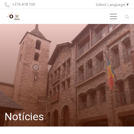
+376 878 100
Select Language
▼
Notícies