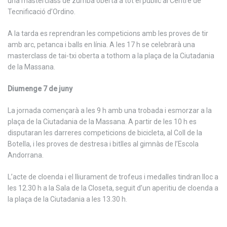
una masterclass de zumba oberta a tot el públic al Centre de
Tecnificació d’Ordino.
A la tarda es reprendran les competicions amb les proves de tir
amb arc, petanca i balls en línia. A les 17 h se celebrarà una
masterclass de tai-txi oberta a tothom a la plaça de la Ciutadania
de la Massana.
Diumenge 7 de juny
La jornada començarà a les 9 h amb una trobada i esmorzar a la
plaça de la Ciutadania de la Massana. A partir de les 10 h es
disputaran les darreres competicions de bicicleta, al Coll de la
Botella, i les proves de destresa i bitlles al gimnàs de l’Escola
Andorrana.
L’acte de cloenda i el lliurament de trofeus i medalles tindran lloc a
les 12.30 h a la Sala de la Closeta, seguit d’un aperitiu de cloenda a
la plaça de la Ciutadania a les 13.30 h.