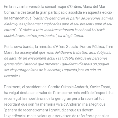
En la seva intervenció, la cònsol major d’Ordino, Maria del Mar
Coma, ha destacat la gran participació assolida en aquesta edició i
ha remarcat que “p
arlar de gent gran és parlar de persones actives,
dinàmiques i plenament implicades amb el seu present i amb el seu
entorn”. “Gràcies a tots vosaltres reforcem la cohesió i el teixit
social de les nostres parròquies”, ha afegit Coma.
Per la seva banda, la ministra d’Afers Socials i Funció Pública, Trini
Marín, ha assenyalat que
«des del Govern treballem amb l’objectiu
de garantir un envelliment actiu i saludable, perquè les persones
grans rebin l’atenció que mereixen i gaudeixin d’espais on puguin
ser els protagonistes de la societat, i aquests jocs en són un
exemple.»
Finalment, el president del Comitè Olímpic Andorrà, Xavier Espot,
ha volgut destacar el valor de l’olimpisme més enllà de l’esport i ha
reconegut la importància de la gent gran per a la societat tot
recordant que són “la memòria viva d’Andorra” i ha afegit que
“parlem de reconeixement i gratitud perquè us devem
l’experiència i molts valors que serveixen de referència per a les