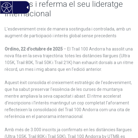
llargues i referma el seu lideratge
internacional
L’esdeveniment creix de manera sostinguda i controlada, amb un
augment de participació i interès global sense precedents
Ordino, 22 d’octubre de 2025
– El Trail 100 Andorra ha assolit una
nova fita en la seva trajectòria: totes les distàncies llargues (Ultra
105K, Trail 80K, Trail 50K i Trail 21K) han exhaurit dorsals a un ritme
rècord, un mes i mig abans que en l’edició anterior.
Aquest èxit consolida el creixement estratègic de l’esdeveniment,
que ha sabut preservar l’essència de les curses de muntanya
mentre ampliava la seva capacitat i abast. El ritme accelerat
d’inscripcions i l’interès mantingut un cop completat l’aforament
reflecteixen la consolidació del Trail 100 Andorra com una cita de
referència en el panorama internacional.
Amb més de 3.000 inscrits ja confirmats en les distàncies llargues
(Ultra 105K, Trail 80K i Trail 50K), Trail 100 Andorra by UTMB es