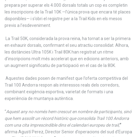
prepara per superar els 4.000 dorsals totals un cop es completin
les inscripcions de la Trail 10K —l’única prova que encara té places
disponibles— i s’obri el registre per a la Trail Kids en els mesos
previs a l’esdeveniment.
La Trail 50K, considerada la prova reina, ha tornat a ser la primera
en exhaurir dorsals, confirmant el seu atractiu consolidat. Alhora,
les distàncies Ultra 105K i Trail 80K han registrat un ritme
d’inscripcions molt més accelerat que en edicions anteriors, amb
un augment significatiu de participació en el cas de la 80K.
Aquestes dades posen de manifest que l’oferta competitiva del
Trail 100 Andorra respon als interessos reals dels corredors,
combinant exigència esportiva, varietat de formats i una
experiència de muntanya autèntica.
“
Aquest any no només hem crescut en nombre de participants, sinó
que hem assolit un rècord històric que consolida Trail 100 Andorra
com una cita imprescindible dins el calendari europeu de trail,
”
afirma Agustí Perez, Director Senior d’operacions del sud d’Europa