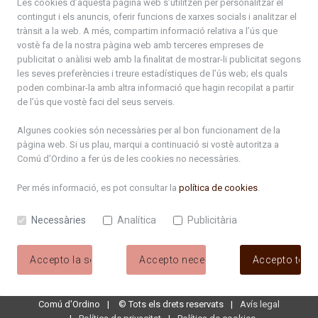
Les cookies d’aquesta pàgina web s’utilitzen per personalitzar el
contingut i els anuncis, oferir funcions de xarxes socials i analitzar el
+376 878 100
trànsit a la web. A més, compartim informació relativa a l’ús que
vostè fa de la nostra pàgina web amb terceres empreses de
De Dl. a Dv. : de 8 a 16h (els divendres a partir de l'1 de juny
publicitat o anàlisi web amb la finalitat de mostrar-li publicitat segons
fins al divendres de la setmana de Meritxell : de 8 a 14h)
les seves preferències i treure estadístiques de l’ús web; els quals
poden combinar-la amb altra informació que hagin recopilat a partir
de l’ús que vostè faci del seus serveis.
Rep tota l'actualitat del Comú d'Ordino en el teu correu
Algunes cookies són necessàries per al bon funcionament de la
pàgina web. Si us plau, marqui a continuació si vostè autoritza a
Comú d'Ordino
a fer ús de les cookies no necessàries.
Subscriu-te
Per més informació, es pot consultar la
política de cookies
.
Necessàries
Analítica
Publicitària
Accepto la selecció
Accepto necessàries
Accepto tote
Comú d'Ordino
©
Tots els drets reservats
Avís legal