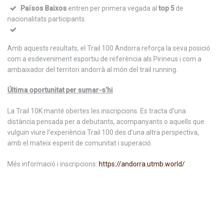
Països Baixos
entren per primera vegada al
top 5
de
nacionalitats participants.
Amb aquests resultats, el Trail 100 Andorra reforça la seva posició
com a esdeveniment esportiu de referència als Pirineus i com a
ambaixador del territori andorrà al món del trail running.
Última oportunitat per sumar-s’hi
La Trail 10K manté obertes les inscripcions. Es tracta d’una
distància pensada per a debutants, acompanyants o aquells que
vulguin viure l’experiència Trail 100 des d’una altra perspectiva,
amb el mateix esperit de comunitat i superació.
Més informació i inscripcions:
https://andorra.utmb.world/