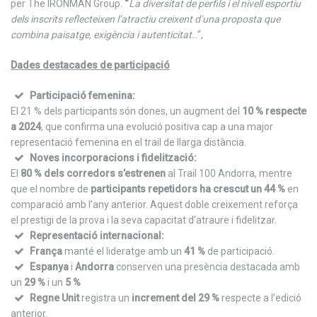
per The IRONMAN Group.
“
La diversitat de perfils i el nivell esportiu
dels inscrits reflecteixen l’atractiu creixent d’una proposta que
combina paisatge, exigència i autenticitat.
.
”,
Dades destacades de participació
Participació femenina:
El 21 % dels participants són dones, un augment del
10 % respecte
a 2024
, que confirma una evolució positiva cap a una major
representació femenina en el trail de llarga distància.
Noves incorporacions i fidelització:
El
80 % dels corredors s’estrenen
al Trail 100 Andorra, mentre
que el nombre de
participants repetidors ha crescut un 44 %
en
comparació amb l’any anterior. Aquest doble creixement reforça
el prestigi de la prova i la seva capacitat d’atraure i fidelitzar.
Representació internacional:
França
manté el lideratge amb un
41 %
de participació.
Espanya
i
Andorra
conserven una presència destacada amb
un
29 %
i un
5 %
Regne Unit
registra un
increment del 29 %
respecte a l’edició
anterior.