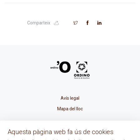
Comparteix
Avís legal
Mapa del lloc
La Placeta, 1 - AD300 Ordino - Principat d'Andorra
Aquesta pàgina web fa ús de cookies
atenciociutadana@ordino.ad