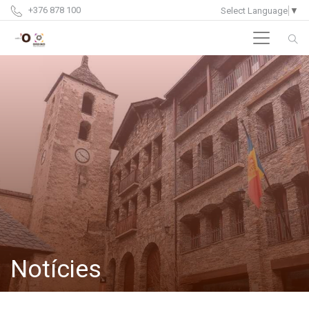
+376 878 100
Select Language
▼
Notícies