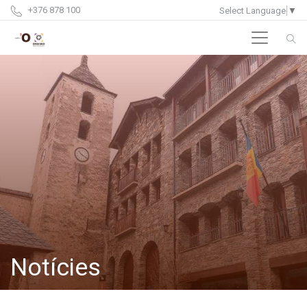
+376 878 100
Select Language
▼
Notícies