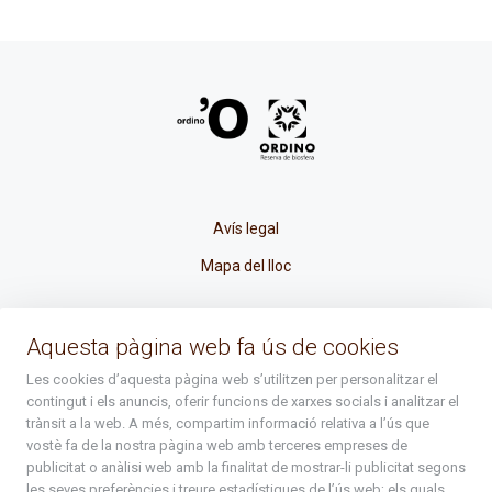
Avís legal
Mapa del lloc
La Placeta, 1 - AD300 Ordino - Principat d'Andorra
Aquesta pàgina web fa ús de cookies
atenciociutadana@ordino.ad
Les cookies d’aquesta pàgina web s’utilitzen per personalitzar el
contingut i els anuncis, oferir funcions de xarxes socials i analitzar el
+376 878 100
trànsit a la web. A més, compartim informació relativa a l’ús que
vostè fa de la nostra pàgina web amb terceres empreses de
De Dl. a Dv. : de 8 a 16h (els divendres a partir de l'1 de juny
publicitat o anàlisi web amb la finalitat de mostrar-li publicitat segons
fins al divendres de la setmana de Meritxell : de 8 a 14h)
les seves preferències i treure estadístiques de l’ús web; els quals