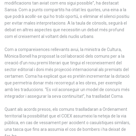
modificacions tan aviat com ens sigui possible”, ha destacat
Sansa. Com a punts compartits ha citat les quotes, una eina a la
que podrà acollir-se qui ho trobi oportú, o eliminar el silenci positiu
per evitar males interpretacions. A la taula de cònsols, seguirà el
debat en altres aspectes que necessitin un debat més profund
com el creixement al voltant dels nuclis urbans.
Com a compareixences rellevants avui, la ministra de Cultura,
Mònica Bonell ha proposat la col·laboració dels comuns per a la
creació d’un nou premi literari que tingui el reconeixement del
sector editorial i doni més projecció internacional als premiats del
certamen. Coma ha explicat que es pretén incrementar la dotació
que permetria donar més recorregut a les obres, per exemple
amb les traduccions. “Es vol aconseguir un model de concurs més
integrador i assegurar la seva continuïtat”, ha traslladat Coma.
Quant als acords presos, els comuns traslladaran a Ordenament
territorial la possibilitat que el COEX assumeixi la neteja de la via
pública, en cas de vessament per accident o casuístiques similars,
una tasca que fins ara assumia el cos de bombers i ha deixat de
fer-ho.