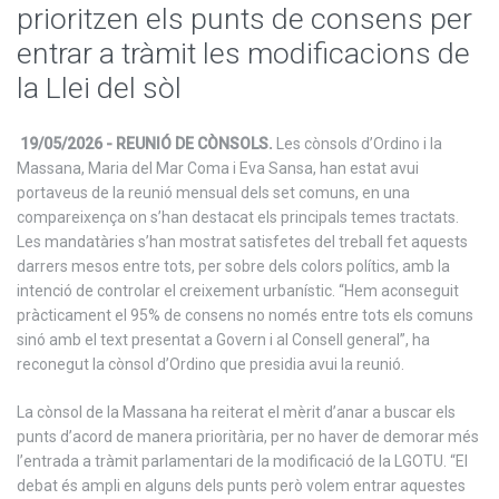
prioritzen els punts de consens per
entrar a tràmit les modificacions de
la Llei del sòl
19/05/2026 - REUNIÓ DE CÒNSOLS.
Les cònsols d’Ordino i la
Massana, Maria del Mar Coma i Eva Sansa, han estat avui
portaveus de la reunió mensual dels set comuns, en una
compareixença on s’han destacat els principals temes tractats.
Les mandatàries s’han mostrat satisfetes del treball fet aquests
darrers mesos entre tots, per sobre dels colors polítics, amb la
intenció de controlar el creixement urbanístic. “Hem aconseguit
pràcticament el 95% de consens no només entre tots els comuns
sinó amb el text presentat a Govern i al Consell general”, ha
reconegut la cònsol d’Ordino que presidia avui la reunió.
La cònsol de la Massana ha reiterat el mèrit d’anar a buscar els
punts d’acord de manera prioritària, per no haver de demorar més
l’entrada a tràmit parlamentari de la modificació de la LGOTU. “El
debat és ampli en alguns dels punts però volem entrar aquestes