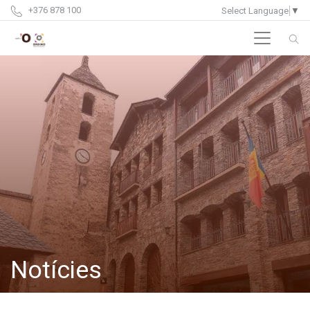
+376 878 100
Select Language
▼
Notícies