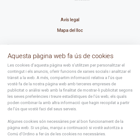
Avís legal
Mapa del lloc
La Placeta, 1 - AD300 Ordino - Principat d'Andorra
Aquesta pàgina web fa ús de cookies
atenciociutadana@ordino.ad
Les cookies d’aquesta pàgina web s’utilitzen per personalitzar el
contingut i els anuncis, oferir funcions de xarxes socials i analitzar el
+376 878 100
trànsit a la web. A més, compartim informació relativa a l’ús que
vostè fa de la nostra pàgina web amb terceres empreses de
De Dl. a Dv. : de 8 a 16h (els divendres a partir de l'1 de juny
publicitat o anàlisi web amb la finalitat de mostrar-li publicitat segons
fins al divendres de la setmana de Meritxell : de 8 a 14h)
les seves preferències i treure estadístiques de l’ús web; els quals
poden combinar-la amb altra informació que hagin recopilat a partir
de l’ús que vostè faci del seus serveis.
Rep tota l'actualitat del Comú d'Ordino en el teu correu
Algunes cookies són necessàries per al bon funcionament de la
pàgina web. Si us plau, marqui a continuació si vostè autoritza a
Subscriu-te
Comú d'Ordino
a fer ús de les cookies no necessàries.