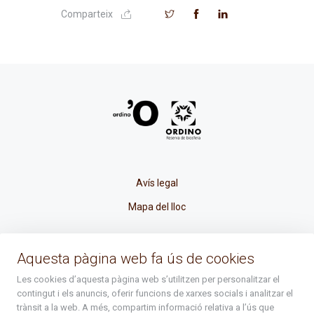
Comparteix
Avís legal
Mapa del lloc
La Placeta, 1 - AD300 Ordino - Principat d'Andorra
Aquesta pàgina web fa ús de cookies
atenciociutadana@ordino.ad
Les cookies d’aquesta pàgina web s’utilitzen per personalitzar el
contingut i els anuncis, oferir funcions de xarxes socials i analitzar el
+376 878 100
trànsit a la web. A més, compartim informació relativa a l’ús que