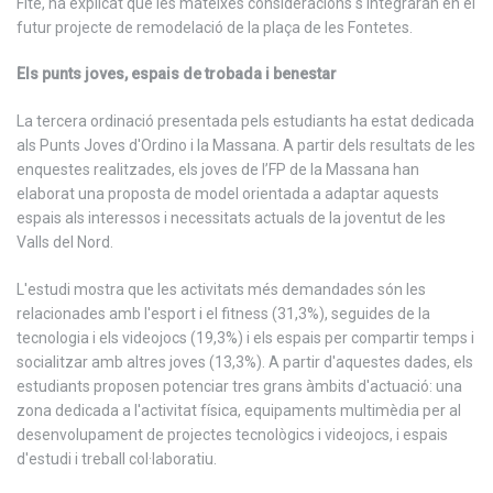
Fité, ha explicat que les mateixes consideracions s'integraran en el
futur projecte de remodelació de la plaça de les Fontetes.
Els punts joves, espais de trobada i benestar
La tercera ordinació presentada pels estudiants ha estat dedicada
als Punts Joves d'Ordino i la Massana. A partir dels resultats de les
enquestes realitzades, els joves de l’FP de la Massana han
elaborat una proposta de model orientada a adaptar aquests
espais als interessos i necessitats actuals de la joventut de les
Valls del Nord.
L'estudi mostra que les activitats més demandades són les
relacionades amb l'esport i el fitness (31,3%), seguides de la
tecnologia i els videojocs (19,3%) i els espais per compartir temps i
socialitzar amb altres joves (13,3%). A partir d'aquestes dades, els
estudiants proposen potenciar tres grans àmbits d'actuació: una
zona dedicada a l'activitat física, equipaments multimèdia per al
desenvolupament de projectes tecnològics i videojocs, i espais
d'estudi i treball col·laboratiu.