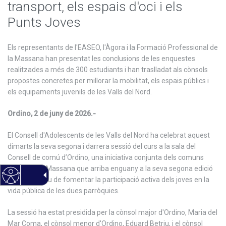
transport, els espais d'oci i els
Punts Joves
Els representants de l'EASEO, l'Àgora i la Formació Professional de
la Massana han presentat les conclusions de les enquestes
realitzades a més de 300 estudiants i han traslladat als cònsols
propostes concretes per millorar la mobilitat, els espais públics i
els equipaments juvenils de les Valls del Nord.
Ordino, 2 de juny de 2026.-
El Consell d'Adolescents de les Valls del Nord ha celebrat aquest
dimarts la seva segona i darrera sessió del curs a la sala del
Consell de comú d’Ordino, una iniciativa conjunta dels comuns
d'Ordino i la Massana que arriba enguany a la seva segona edició
amb l'objectiu de fomentar la participació activa dels joves en la
vida pública de les dues parròquies.
La sessió ha estat presidida per la cònsol major d'Ordino, Maria del
Mar Coma, el cònsol menor d'Ordino, Eduard Betriu, i el cònsol