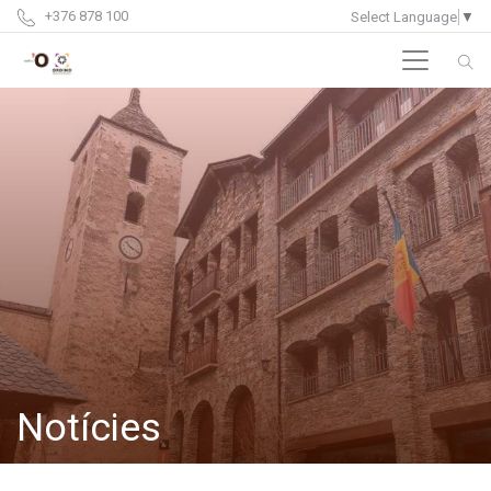
+376 878 100
Select Language
▼
Notícies