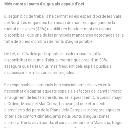
Més ombra i punts d'aigua als espais d'oci
El segon bloc de treball s'ha centrat en els espais d'oci de les Valls
del Nord. Les enquestes han posat de manifest que gairebé la
meitat dels joves (48%) no utilitzen habitualment els espais
disponibles i que una de les principals mancances detectades és la
falta de zones d'ombra i de fonts d'aigua potable.
De fet, el 70% dels participants considera insuficient la
disponibilitat de punts d'aigua, mentre que prop d'un 30%
assegura que faria un ús més freqüent dels espais públics si
disposessin de més zones ombrejades.
Els responsables comunals han coincidit amb els joves en la
necessitat d'adaptar aquests espais als efectes del canvi climàtic i
a l'augment de les temperatures. En aquest sentit, la cònsol major
d'Ordino, Maria del Mar Coma, ha avançat que el projecte
d'ampliació del parc de la Plana dels Camps ja incorpora aquests
criteris de confort climàtic, amb nous punts d'aigua i zones
d'ombra. Per la seva banda, el cònsol menor de la Massana, Roger