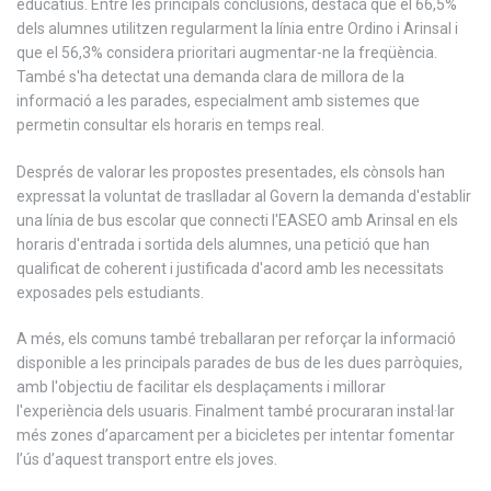
educatius. Entre les principals conclusions, destaca que el 66,5%
dels alumnes utilitzen regularment la línia entre Ordino i Arinsal i
que el 56,3% considera prioritari augmentar-ne la freqüència.
També s'ha detectat una demanda clara de millora de la
informació a les parades, especialment amb sistemes que
permetin consultar els horaris en temps real.
Després de valorar les propostes presentades, els cònsols han
expressat la voluntat de traslladar al Govern la demanda d'establir
una línia de bus escolar que connecti l'EASEO amb Arinsal en els
horaris d'entrada i sortida dels alumnes, una petició que han
qualificat de coherent i justificada d'acord amb les necessitats
exposades pels estudiants.
A més, els comuns també treballaran per reforçar la informació
disponible a les principals parades de bus de les dues parròquies,
amb l'objectiu de facilitar els desplaçaments i millorar
l'experiència dels usuaris. Finalment també procuraran instal·lar
més zones d’aparcament per a bicicletes per intentar fomentar
l’ús d’aquest transport entre els joves.