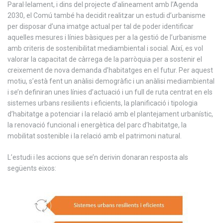
Paral·lelament, i dins del projecte d’alineament amb l’Agenda
2030, el Comú també ha decidit realitzar un estudi d’urbanisme
per disposar d’una imatge actual per tal de poder identificar
aquelles mesures i línies bàsiques per a la gestió de l’urbanisme
amb criteris de sostenibilitat mediambiental i social. Així, es vol
valorar la capacitat de càrrega de la parròquia per a sostenir el
creixement de nova demanda d’habitatges en el futur. Per aquest
motiu, s’està fent un anàlisi demogràfic i un anàlisi mediambiental
i se’n definiran unes línies d’actuació i un full de ruta centrat en els
sistemes urbans resilients i eficients, la planificació i tipologia
d’habitatge a potenciar i la relació amb el plantejament urbanístic,
la renovació funcional i energètica del parc d’habitatge, la
mobilitat sostenible i la relació amb el patrimoni natural.
L’estudi i les accions que se’n derivin donaran resposta als
següents eixos: