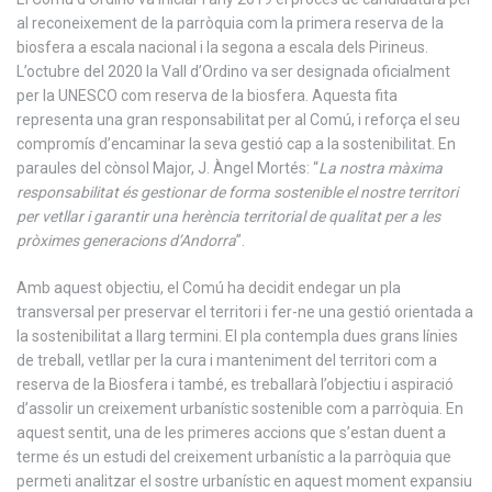
al reconeixement de la parròquia com la primera reserva de la
biosfera a escala nacional i la segona a escala dels Pirineus.
L’octubre del 2020 la Vall d’Ordino va ser designada oficialment
per la UNESCO com reserva de la biosfera. Aquesta fita
representa una gran responsabilitat per al Comú, i reforça el seu
compromís d’encaminar la seva gestió cap a la sostenibilitat. En
paraules del cònsol Major, J. Àngel Mortés: “
La nostra màxima
responsabilitat és gestionar de forma sostenible el nostre territori
per vetllar i garantir una herència territorial de qualitat per a les
pròximes generacions d’Andorra
”.
Amb aquest objectiu, el Comú ha decidit endegar un pla
transversal per preservar el territori i fer-ne una gestió orientada a
la sostenibilitat a llarg termini. El pla contempla dues grans línies
de treball, vetllar per la cura i manteniment del territori com a
reserva de la Biosfera i també, es treballarà l’objectiu i aspiració
d’assolir un creixement urbanístic sostenible com a parròquia. En
aquest sentit, una de les primeres accions que s’estan duent a
terme és un estudi del creixement urbanístic a la parròquia que
permeti analitzar el sostre urbanístic en aquest moment expansiu