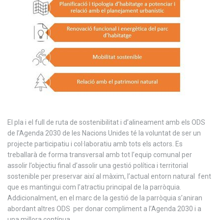
El pla i el full de ruta de sostenibilitat i d’alineament amb els ODS
de l’Agenda 2030 de les Nacions Unides té la voluntat de ser un
projecte participatiu i col·laboratiu amb tots els actors. Es
treballarà de forma transversal amb tot l’equip comunal per
assolir l’objectiu final d’assolir una gestió política i territorial
sostenible per preservar així al màxim, l’actual entorn natural fent
que es mantingui com l’atractiu principal de la parròquia.
Addicionalment, en el marc de la gestió de la parròquia s’aniran
abordant altres ODS per donar compliment a l’Agenda 2030 i a
una millora contínua.