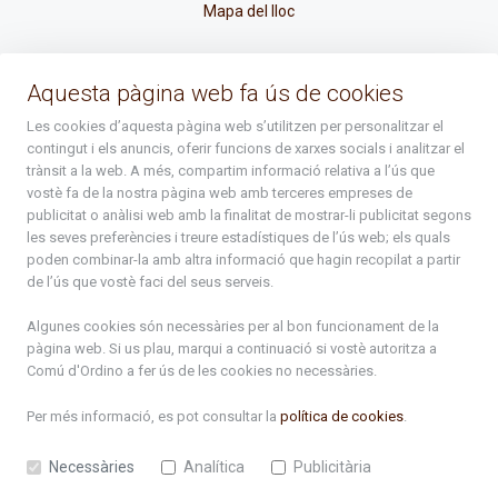
Mapa del lloc
La Placeta, 1 - AD300 Ordino - Principat d'Andorra
Aquesta pàgina web fa ús de cookies
atenciociutadana@ordino.ad
Les cookies d’aquesta pàgina web s’utilitzen per personalitzar el
contingut i els anuncis, oferir funcions de xarxes socials i analitzar el
+376 878 100
trànsit a la web. A més, compartim informació relativa a l’ús que
vostè fa de la nostra pàgina web amb terceres empreses de
De Dl. a Dv. : de 8 a 16h (els divendres a partir de l'1 de juny
publicitat o anàlisi web amb la finalitat de mostrar-li publicitat segons
fins al divendres de la setmana de Meritxell : de 8 a 14h)
les seves preferències i treure estadístiques de l’ús web; els quals
poden combinar-la amb altra informació que hagin recopilat a partir
de l’ús que vostè faci del seus serveis.
Rep tota l'actualitat del Comú d'Ordino en el teu correu
Algunes cookies són necessàries per al bon funcionament de la
pàgina web. Si us plau, marqui a continuació si vostè autoritza a
Comú d'Ordino
a fer ús de les cookies no necessàries.
Subscriu-te
Per més informació, es pot consultar la
política de cookies
.
Necessàries
Analítica
Publicitària