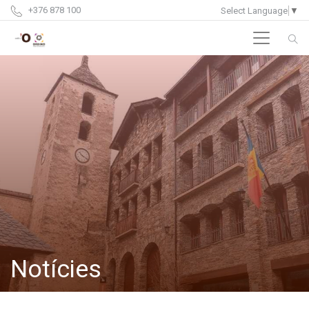
+376 878 100
Select Language
▼
Notícies