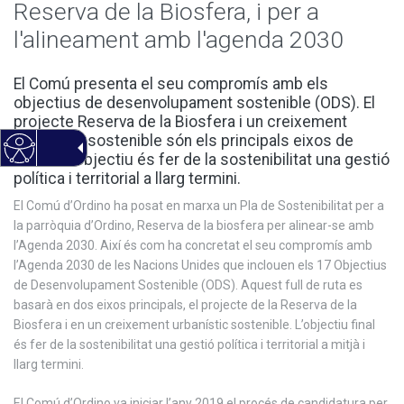
Reserva de la Biosfera, i per a
l'alineament amb l'agenda 2030
El Comú presenta el seu compromís amb els
objectius de desenvolupament sostenible (ODS). El
projecte Reserva de la Biosfera i un creixement
urbanístic sostenible són els principals eixos de
treball. L’objectiu és fer de la sostenibilitat una gestió
política i territorial a llarg termini.
El Comú d’Ordino ha posat en marxa un Pla de Sostenibilitat per a
la parròquia d’Ordino, Reserva de la biosfera per alinear-se amb
l’Agenda 2030. Així és com ha concretat el seu compromís amb
l’Agenda 2030 de les Nacions Unides que inclouen els 17 Objectius
de Desenvolupament Sostenible (ODS). Aquest full de ruta es
basarà en dos eixos principals, el projecte de la Reserva de la
Biosfera i en un creixement urbanístic sostenible. L’objectiu final
és fer de la sostenibilitat una gestió política i territorial a mitjà i
llarg termini.
El Comú d’Ordino va iniciar l’any 2019 el procés de candidatura per