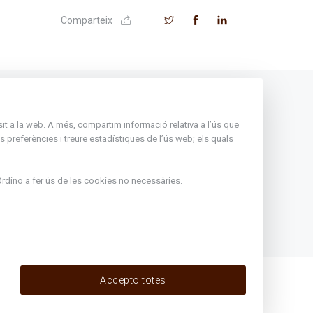
Comparteix
Andorra
nsit a la web. A més, compartim informació relativa a l’ús que
Rep tota l'actualitat del Comú
 preferències i treure estadístiques de l’ús web; els quals
d'Ordino en el teu correu
Subscriu-te
rdino
a fer ús de les cookies no necessàries.
ir de l'1
eritxell :
Accepto totes