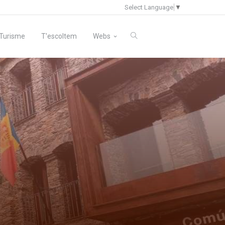
Select Language
▼
Turisme
T'escoltem
Webs