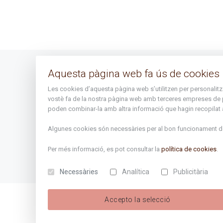
Aquesta pàgina web fa ús de cookies
Avís legal
Les cookies d’aquesta pàgina web s’utilitzen per personalitzar 
Mapa del lloc
vostè fa de la nostra pàgina web amb terceres empreses de publ
poden combinar-la amb altra informació que hagin recopilat a 
Algunes cookies són necessàries per al bon funcionament de 
Per més informació, es pot consultar la
política de cookies
.
Necessàries
Analítica
Publicitària
Accepto la selecció