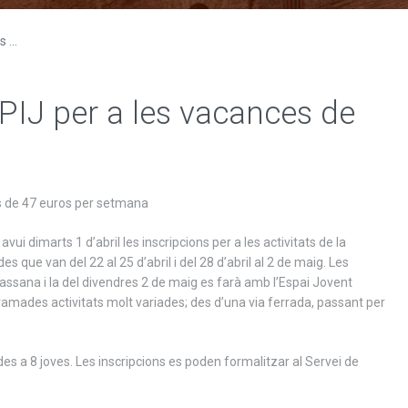
 ...
 PIJ per a les vacances de
u és de 47 euros per setmana
vui dimarts 1 d’abril les inscripcions per a les activitats de la
ue van del 22 al 25 d’abril i del 28 d’abril al 2 de maig. Les
assana i la del divendres 2 de maig es farà amb l’Espai Jovent
mades activitats molt variades; des d’una via ferrada, passant per
des a 8 joves. Les inscripcions es poden formalitzar al Servei de