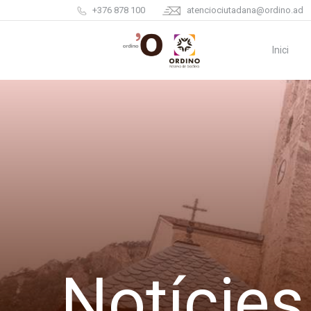
+376 878 100
atenciociutadana@ordino.ad
Inici
Notícies