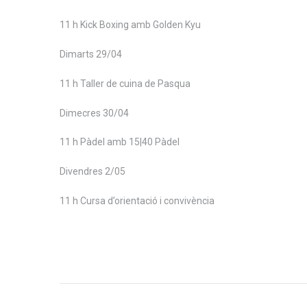
11 h Kick Boxing amb Golden Kyu
Dimarts 29/04
11 h Taller de cuina de Pasqua
Dimecres 30/04
11 h Pàdel amb 15|40 Pàdel
Divendres 2/05
11 h Cursa d’orientació i convivència