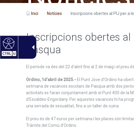
Inici
Notícies
Inscripcions obertes al PIJ per a les
Inscripcions obertes al
Pasqua
CTRL
U
El període va des del 22 d’abril fins al 2 de maig i el pre
Ordino, 1d’abril de 2025.-
El Punt Jove d’Ordino ha obert a
setmana de vacances escolars de Pasqua amb dos períodes q
activitats es faran conjuntament amb el Punt 400 de la M
d’Escaldes-Engordany. Per aquestes vacances hi ha progra
una xerrada de sexualitat, fins a un taller de cuina.
El preu és de 47 euros per setmana i les places són limita
Tràmits del Comú d’Ordino.