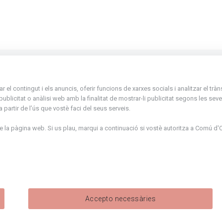
La Placeta, 1 - AD300 Ordino - Principat d'
el contingut i els anuncis, oferir funcions de xarxes socials i analitzar el trà
atenciociutadana@ordino.ad
icitat o anàlisi web amb la finalitat de mostrar-li publicitat segons les seves
partir de l’ús que vostè faci del seus serveis.
+376 878 100
la pàgina web. Si us plau, marqui a continuació si vostè autoritza a
Comú d'O
De Dl. a Dv. : de 8 a 16h (els divendres a part
de juny fins al divendres de la setmana de M
de 8 a 14h)
Accepto necessàries