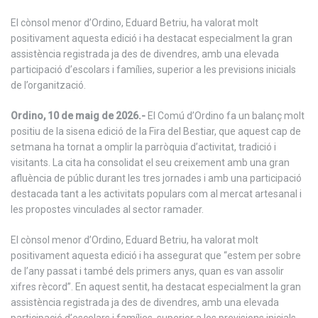
El cònsol menor d’Ordino, Eduard Betriu, ha valorat molt
positivament aquesta edició i ha destacat especialment la gran
assistència registrada ja des de divendres, amb una elevada
participació d’escolars i famílies, superior a les previsions inicials
de l’organització.
Ordino, 10 de maig de 2026.-
El Comú d’Ordino fa un balanç molt
positiu de la sisena edició de la Fira del Bestiar, que aquest cap de
setmana ha tornat a omplir la parròquia d’activitat, tradició i
visitants. La cita ha consolidat el seu creixement amb una gran
afluència de públic durant les tres jornades i amb una participació
destacada tant a les activitats populars com al mercat artesanal i
les propostes vinculades al sector ramader.
El cònsol menor d’Ordino, Eduard Betriu, ha valorat molt
positivament aquesta edició i ha assegurat que “estem per sobre
de l’any passat i també dels primers anys, quan es van assolir
xifres rècord”. En aquest sentit, ha destacat especialment la gran
assistència registrada ja des de divendres, amb una elevada
participació d’escolars i famílies, superior a les previsions inicials