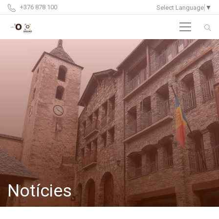
+376 878 100
Select Language
▼
Notícies