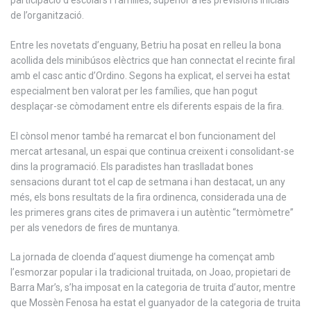
de l’organització.
Entre les novetats d’enguany, Betriu ha posat en relleu la bona
acollida dels minibúsos elèctrics que han connectat el recinte firal
amb el casc antic d’Ordino. Segons ha explicat, el servei ha estat
especialment ben valorat per les famílies, que han pogut
desplaçar-se còmodament entre els diferents espais de la fira.
El cònsol menor també ha remarcat el bon funcionament del
mercat artesanal, un espai que continua creixent i consolidant-se
dins la programació. Els paradistes han traslladat bones
sensacions durant tot el cap de setmana i han destacat, un any
més, els bons resultats de la fira ordinenca, considerada una de
les primeres grans cites de primavera i un autèntic “termòmetre”
per als venedors de fires de muntanya.
La jornada de cloenda d’aquest diumenge ha començat amb
l’esmorzar popular i la tradicional truitada, on Joao, propietari de
Barra Mar’s, s’ha imposat en la categoria de truita d’autor, mentre
que Mossèn Fenosa ha estat el guanyador de la categoria de truita