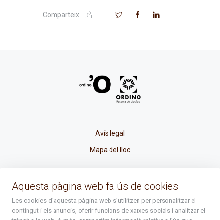
Comparteix
Avís legal
Mapa del lloc
La Placeta, 1 - AD300 Ordino - Principat d'Andorra
Aquesta pàgina web fa ús de cookies
atenciociutadana@ordino.ad
Les cookies d’aquesta pàgina web s’utilitzen per personalitzar el
contingut i els anuncis, oferir funcions de xarxes socials i analitzar el
+376 878 100