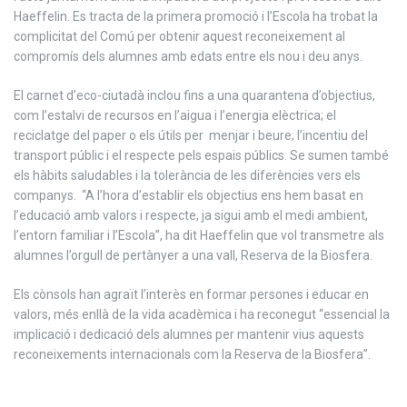
Haeffelin. Es tracta de la primera promoció i l’Escola ha trobat la
complicitat del Comú per obtenir aquest reconeixement al
compromís dels alumnes amb edats entre els nou i deu anys.
El carnet d’eco-ciutadà inclou fins a una quarantena d’objectius,
com l’estalvi de recursos en l’aigua i l’energia elèctrica; el
reciclatge del paper o els útils per menjar i beure; l’incentiu del
transport públic i el respecte pels espais públics. Se sumen també
els hàbits saludables i la tolerància de les diferències vers els
companys. “A l’hora d’establir els objectius ens hem basat en
l’educació amb valors i respecte, ja sigui amb el medi ambient,
l’entorn familiar i l’Escola”, ha dit Haeffelin que vol transmetre als
alumnes l’orgull de pertànyer a una vall, Reserva de la Biosfera.
Els cònsols han agraït l’interès en formar persones i educar en
valors, més enllà de la vida acadèmica i ha reconegut “essencial la
implicació i dedicació dels alumnes per mantenir vius aquests
reconeixements internacionals com la Reserva de la Biosfera”.