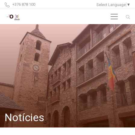
+376 878 100
Select Language
▼
Notícies