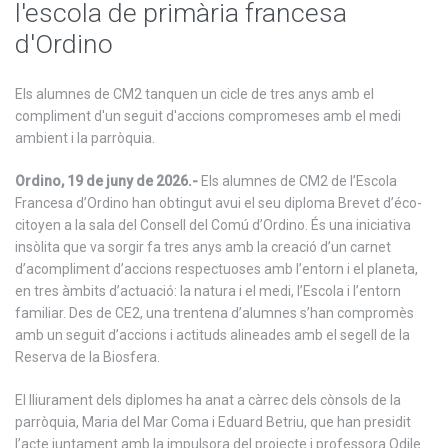
l'escola de primària francesa
d'Ordino
Els alumnes de CM2 tanquen un cicle de tres anys amb el
compliment d'un seguit d'accions compromeses amb el medi
ambient i la parròquia.
Ordino, 19 de juny de 2026.-
Els alumnes de CM2 de l’Escola
Francesa d’Ordino han obtingut avui el seu diploma Brevet d’éco-
citoyen a la sala del Consell del Comú d’Ordino. És una iniciativa
insòlita que va sorgir fa tres anys amb la creació d’un carnet
d’acompliment d’accions respectuoses amb l’entorn i el planeta,
en tres àmbits d’actuació: la natura i el medi, l’Escola i l’entorn
familiar. Des de CE2, una trentena d’alumnes s’han compromès
amb un seguit d’accions i actituds alineades amb el segell de la
Reserva de la Biosfera.
El lliurament dels diplomes ha anat a càrrec dels cònsols de la
parròquia, Maria del Mar Coma i Eduard Betriu, que han presidit
l’acte juntament amb la impulsora del projecte i professora Odile