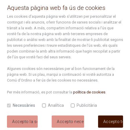
La Placeta, 1 - AD300 Ordino - Principat d'Andorra
Aquesta pàgina web fa ús de cookies
atenciociutadana@ordino.ad
Les cookies d’aquesta pàgina web s’utilitzen per personalitzar el
contingut i els anuncis, oferir funcions de xarxes socials i analitzar el
+376 878 100
trànsit a la web. A més, compartim informació relativa a l’ús que
vostè fa de la nostra pàgina web amb terceres empreses de
De Dl. a Dv. : de 8 a 16h (els divendres a partir de l'1 de juny
publicitat o anàlisi web amb la finalitat de mostrar-li publicitat segons
fins al divendres de la setmana de Meritxell : de 8 a 14h)
les seves preferències i treure estadístiques de l’ús web; els quals
poden combinar-la amb altra informació que hagin recopilat a partir
de l’ús que vostè faci del seus serveis.
Rep tota l'actualitat del Comú d'Ordino en el teu correu
Algunes cookies són necessàries per al bon funcionament de la
pàgina web. Si us plau, marqui a continuació si vostè autoritza a
Comú d'Ordino
a fer ús de les cookies no necessàries.
Subscriu-te
Per més informació, es pot consultar la
política de cookies
.
Necessàries
Analítica
Publicitària
Accepto la selecció
Accepto necessàries
Accepto tote