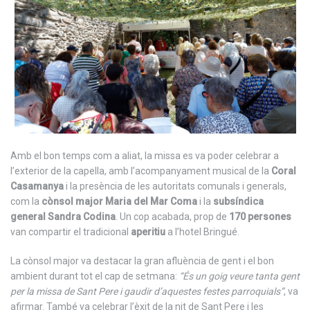
Amb el bon temps com a aliat, la missa es va poder celebrar a
l’exterior de la capella, amb l’acompanyament musical de la
Coral
Casamanya
i la presència de les autoritats comunals i generals,
com la
cònsol major Maria del Mar Coma
i la
subsíndica
general Sandra Codina
. Un cop acabada, prop de
170 persones
van compartir el tradicional
aperitiu
a l’hotel Bringué.
La cònsol major va destacar la gran afluència de gent i el bon
ambient durant tot el cap de setmana:
“És un goig veure tanta gent
per la missa de Sant Pere i gaudir d’aquestes festes parroquials”
, va
afirmar. També va celebrar l’èxit de la nit de Sant Pere i les