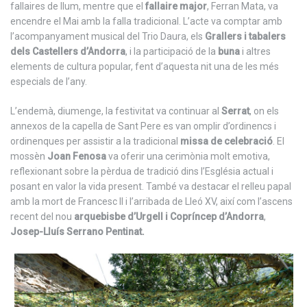
fallaires de llum, mentre que el
fallaire major
, Ferran Mata, va
encendre el Mai amb la falla tradicional. L’acte va comptar amb
l’acompanyament musical del Trio Daura, els
Grallers i tabalers
dels Castellers d’Andorra
, i la participació de la
buna
i altres
elements de cultura popular, fent d’aquesta nit una de les més
especials de l’any.
L’endemà, diumenge, la festivitat va continuar al
Serrat
, on els
annexos de la capella de Sant Pere es van omplir d’ordinencs i
ordinenques per assistir a la tradicional
missa de celebració
. El
mossèn
Joan Fenosa
va oferir una cerimònia molt emotiva,
reflexionant sobre la pèrdua de tradició dins l’Església actual i
posant en valor la vida present. També va destacar el relleu papal
amb la mort de Francesc II i l’arribada de Lleó XV, així com l’ascens
recent del nou
arquebisbe d’Urgell i Copríncep d’Andorra
,
Josep-Lluís Serrano Pentinat.