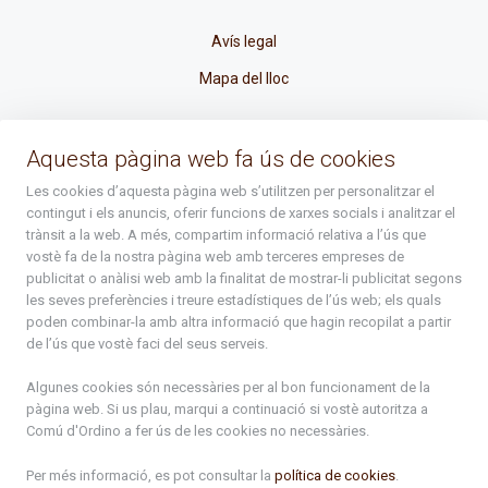
Avís legal
Mapa del lloc
La Placeta, 1 - AD300 Ordino - Principat d'Andorra
Aquesta pàgina web fa ús de cookies
atenciociutadana@ordino.ad
Les cookies d’aquesta pàgina web s’utilitzen per personalitzar el
contingut i els anuncis, oferir funcions de xarxes socials i analitzar el
+376 878 100
trànsit a la web. A més, compartim informació relativa a l’ús que
vostè fa de la nostra pàgina web amb terceres empreses de
De Dl. a Dv. : de 8 a 16h (els divendres a partir de l'1 de juny
publicitat o anàlisi web amb la finalitat de mostrar-li publicitat segons
fins al divendres de la setmana de Meritxell : de 8 a 14h)
les seves preferències i treure estadístiques de l’ús web; els quals
poden combinar-la amb altra informació que hagin recopilat a partir
de l’ús que vostè faci del seus serveis.
Rep tota l'actualitat del Comú d'Ordino en el teu correu
Algunes cookies són necessàries per al bon funcionament de la
pàgina web. Si us plau, marqui a continuació si vostè autoritza a
Comú d'Ordino
a fer ús de les cookies no necessàries.
Subscriu-te
Per més informació, es pot consultar la
política de cookies
.