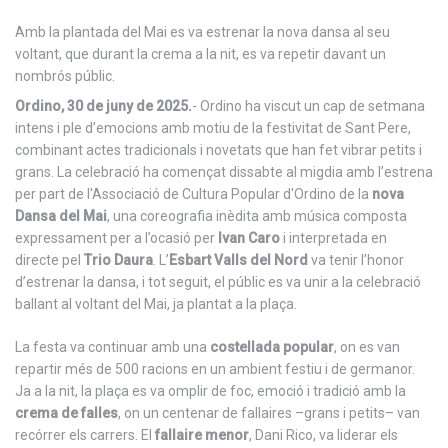
Amb la plantada del Mai es va estrenar la nova dansa al seu
voltant, que durant la crema a la nit, es va repetir davant un
nombrós públic.
Ordino, 30 de juny de 2025.
- Ordino ha viscut un cap de setmana
intens i ple d’emocions amb motiu de la festivitat de Sant Pere,
combinant actes tradicionals i novetats que han fet vibrar petits i
grans. La celebració ha començat dissabte al migdia amb l’estrena
per part de l'Associació de Cultura Popular d'Ordino de la
nova
Dansa del Mai
, una coreografia inèdita amb música composta
expressament per a l’ocasió per
Ivan Caro
i interpretada en
directe pel
Trio Daura
. L’
Esbart Valls del Nord
va tenir l’honor
d’estrenar la dansa, i tot seguit, el públic es va unir a la celebració
ballant al voltant del Mai, ja plantat a la plaça.
La festa va continuar amb una
costellada popular
, on es van
repartir més de 500 racions en un ambient festiu i de germanor.
Ja a la nit, la plaça es va omplir de foc, emoció i tradició amb la
crema de falles
, on un centenar de fallaires –grans i petits– van
recórrer els carrers. El
fallaire menor
, Dani Rico, va liderar els