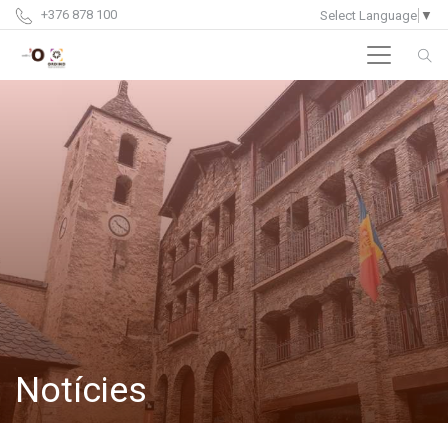
+376 878 100
Select Language
▼
Notícies