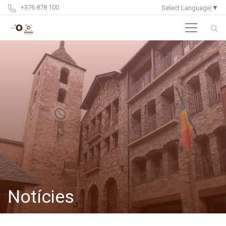
+376 878 100
Select Language
▼
Notícies