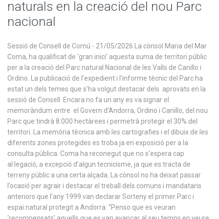
naturals en la creació del nou Parc
nacional
Sessió de Consell de Comú - 21/05/2026 La cònsol Maria del Mar
Coma, ha qualificat de ‘gran inici’ aquesta suma de territori públic
per a la creació del Parc natural Nacional de les Valls de Canillo i
Ordino. La publicació de l’expedient i l’informe tècnic del Parc ha
estat un dels temes que s’ha volgut destacar dels aprovats en la
sessió de Consell. Encara no fa un any es va signar el
memoràndum entre el Govern d’Andorra, Ordino i Canillo, del nou
Parc que tindrà 8.000 hectàrees i permetrà protegir el 30% del
territori. La memòria tècnica amb les cartografies i el dibuix de les
diferents zones protegides es troba ja en exposició per a la
consulta pública. Coma ha reconegut que no s’espera cap
al·legació, a excepció d’algun tecnicisme, ja que es tracta de
terreny públic a una certa alçada. La cònsol no ha deixat passar
l’ocasió per agrair i destacar el treball dels comuns i mandataris
anteriors que l’any 1999 van declarar Sorteny el primer Parc i
espai natural protegit a Andorra. “Penso que es veuran
‘recompensats’ aquells que es van avançar al seu temps en veure