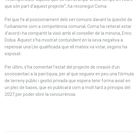
que són part d’aquest projecte”, ha reconegut Coma.
Pel que fa al posicionament dels set comuns davant la qüestió de
l’urbanisme com a competència comunal, Coma ha reiterat estar
d’acord i ha compartit la visió amb el conseller de la minoria, Enric
Dolsa. Aquest s’ha mostrat contundent en la seva negativa a
repensar una Llei qualificada que ell mateix va votar, segons ha
exposat.
Per últim, s’ha comentat l’estat del projecte de creació d’un
sociosanitari a la parròquia, per al que segueix en peu una fórmula
de terreny públic i gestió privada que espera tenir forma aviat en
un plec de bases, que es publicarà com a molt tard a principis del
2027 per poder obrir la concurrència.