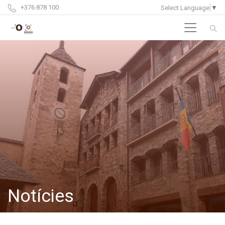
+376 878 100
Select Language
▼
Notícies