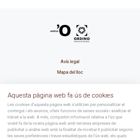
Avís legal
Mapa del lloc
La Placeta, 1 - AD300 Ordino - Principat d'Andorra
Aquesta pàgina web fa ús de cookies
atenciociutadana@ordino.ad
Les cookies d’aquesta pàgina web s’utilitzen per personalitzar el
contingut i els anuncis, oferir funcions de xarxes socials i analitzar el
+376 878 100
trànsit a la web. A més, compartim informació relativa a l’ús que
vostè fa de la nostra pàgina web amb terceres empreses de
De Dl. a Dv. : de 8 a 16h (els divendres a partir de l'1 de juny
publicitat o anàlisi web amb la finalitat de mostrar-li publicitat segons
fins al divendres de la setmana de Meritxell : de 8 a 14h)
les seves preferències i treure estadístiques de l’ús web; els quals