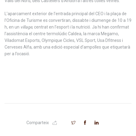
Valls del Nord, dels Castellers d’Andorra i altres colles veïnes.
L’aparcament exterior de l’entrada principal del CEO i la plaça de
l’Oficina de Turisme es convertiran, dissabte i diumenge de 10 a 19
h, en un
village
, centrat en l’esport i la nutrició. Ja hi han confirmat
l’assistència el centre termolúdic Caldea, la marca Megamo,
Viladomat Esports, Olympique Cicles, VSL Sport, Usa Dfitness i
Cerveses Alfa, amb una edició especial d’ampolles que etiquetarà
per a l’ocasió.
Comparteix