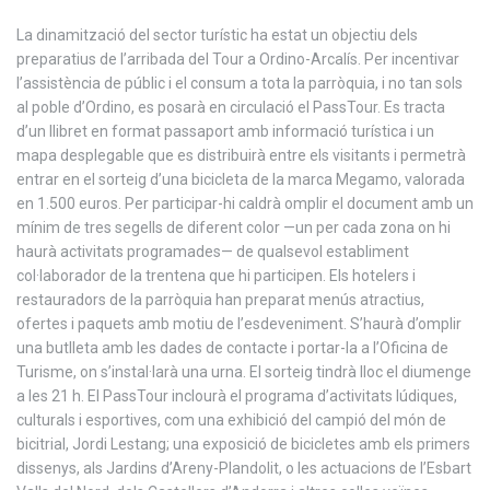
La dinamització del sector turístic ha estat un objectiu dels
preparatius de l’arribada del Tour a Ordino-Arcalís. Per incentivar
l’assistència de públic i el consum a tota la parròquia, i no tan sols
al poble d’Ordino, es posarà en circulació el PassTour. Es tracta
d’un llibret en format passaport amb informació turística i un
mapa desplegable que es distribuirà entre els visitants i permetrà
entrar en el sorteig d’una bicicleta de la marca Megamo, valorada
en 1.500 euros. Per participar-hi caldrà omplir el document amb un
mínim de tres segells de diferent color —un per cada zona on hi
haurà activitats programades— de qualsevol establiment
col·laborador de la trentena que hi participen. Els hotelers i
restauradors de la parròquia han preparat menús atractius,
ofertes i paquets amb motiu de l’esdeveniment. S’haurà d’omplir
una butlleta amb les dades de contacte i portar-la a l’Oficina de
Turisme, on s’instal·larà una urna. El sorteig tindrà lloc el diumenge
a les 21 h. El PassTour inclourà el programa d’activitats lúdiques,
culturals i esportives, com una exhibició del campió del món de
bicitrial, Jordi Lestang; una exposició de bicicletes amb els primers
dissenys, als Jardins d’Areny-Plandolit, o les actuacions de l’Esbart