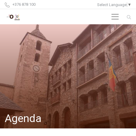
+376 878 100
Select Language
▼
Agenda