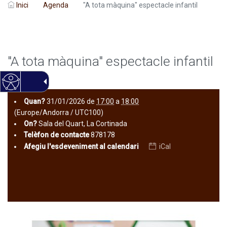
Inici
Agenda
"A tota màquina" espectacle infantil
"A tota màquina" espectacle infantil
Quan?
31/01/2026
de
17:00
a
18:00
(Europe/Andorra / UTC100)
On?
Sala del Quart, La Cortinada
Telèfon de contacte
878178
Afegiu l'esdeveniment al calendari
iCal