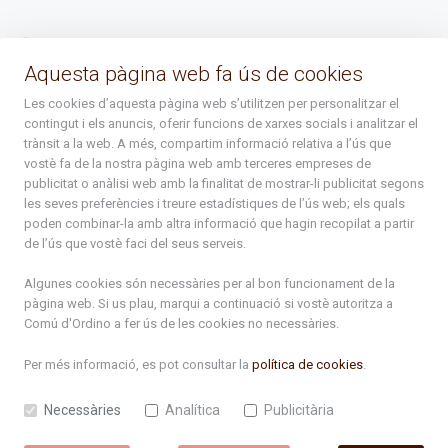
La Placeta, 1 - AD300 Ordino - Principat d'Andorra
Aquesta pàgina web fa ús de cookies
atenciociutadana@ordino.ad
Les cookies d’aquesta pàgina web s’utilitzen per personalitzar el
contingut i els anuncis, oferir funcions de xarxes socials i analitzar el
+376 878 100
trànsit a la web. A més, compartim informació relativa a l’ús que
vostè fa de la nostra pàgina web amb terceres empreses de
De Dl. a Dv. : de 8 a 16h (els divendres a partir de l'1 de juny
publicitat o anàlisi web amb la finalitat de mostrar-li publicitat segons
fins al divendres de la setmana de Meritxell : de 8 a 14h)
les seves preferències i treure estadístiques de l’ús web; els quals
poden combinar-la amb altra informació que hagin recopilat a partir
de l’ús que vostè faci del seus serveis.
Rep tota l'actualitat del Comú d'Ordino en el teu correu
Algunes cookies són necessàries per al bon funcionament de la
pàgina web. Si us plau, marqui a continuació si vostè autoritza a
Subscriu-te
Comú d'Ordino
a fer ús de les cookies no necessàries.
Per més informació, es pot consultar la
política de cookies
.
Necessàries
Analítica
Publicitària