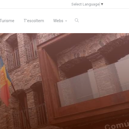
Select Language
▼
Turisme
T'escoltem
Webs