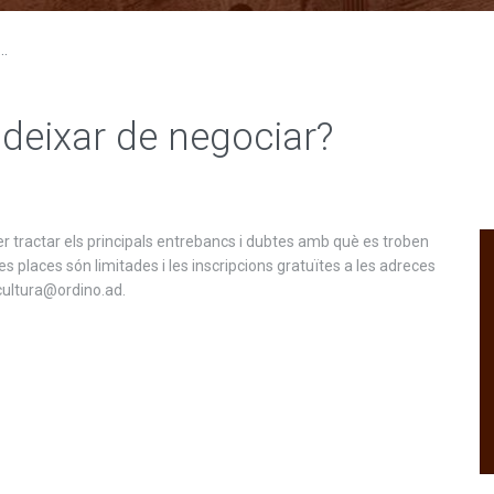
..
 deixar de negociar?
per tractar els principals entrebancs i dubtes amb què es troben
 Les places són limitades i les inscripcions gratuïtes a les adreces
ultura@ordino.ad.