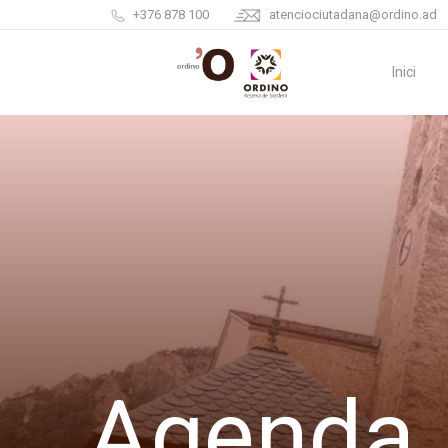
+376 878 100
atenciociutadana@ordino.ad
Inici
Agenda