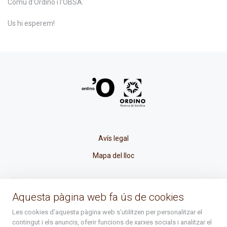
Comú d'Ordino i l'OBSA.
Us hi esperem!
Avís legal
Mapa del lloc
La Placeta, 1 - AD300 Ordino - Principat d'Andorra
Aquesta pàgina web fa ús de cookies
atenciociutadana@ordino.ad
Les cookies d’aquesta pàgina web s’utilitzen per personalitzar el
contingut i els anuncis, oferir funcions de xarxes socials i analitzar el
+376 878 100