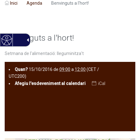
Inici
Agenda
Benvinguts a l'hort!
Benvinguts a l'hort!
Setmana de l'alimentació: lleguminitza't
Quan?
15/10/2016
de
09:00
a
12:00
(CET /
UTC200)
Afegiu l'esdeveniment al calendari
iCal