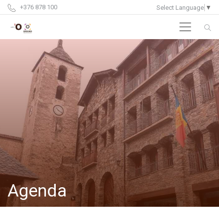
+376 878 100
Select Language
▼
Agenda