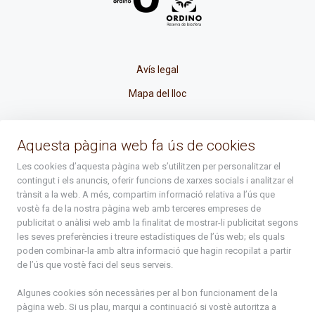
Avís legal
Mapa del lloc
La Placeta, 1 - AD300 Ordino - Principat d'Andorra
Aquesta pàgina web fa ús de cookies
atenciociutadana@ordino.ad
Les cookies d’aquesta pàgina web s’utilitzen per personalitzar el
contingut i els anuncis, oferir funcions de xarxes socials i analitzar el
+376 878 100
trànsit a la web. A més, compartim informació relativa a l’ús que
vostè fa de la nostra pàgina web amb terceres empreses de
De Dl. a Dv. : de 8 a 16h (els divendres a partir de l'1 de juny
publicitat o anàlisi web amb la finalitat de mostrar-li publicitat segons
fins al divendres de la setmana de Meritxell : de 8 a 14h)
les seves preferències i treure estadístiques de l’ús web; els quals
poden combinar-la amb altra informació que hagin recopilat a partir
de l’ús que vostè faci del seus serveis.
Rep tota l'actualitat del Comú d'Ordino en el teu correu
Algunes cookies són necessàries per al bon funcionament de la
pàgina web. Si us plau, marqui a continuació si vostè autoritza a