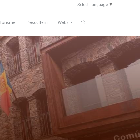
Select Language
▼
Turisme
T'escoltem
Webs