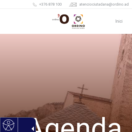
+376 878 100
atenciociutadana@ordino.ad
Inici
Agenda