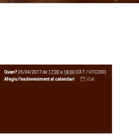
Quan?
25/04/2017
de
17:00
a
18:00
(CET / UTC200)
Afegiu l'esdeveniment al calendari
iCal