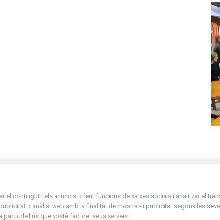
La Placeta, 1 - AD300 Ordino - Principat d'
el contingut i els anuncis, oferir funcions de xarxes socials i analitzar el trà
atenciociutadana@ordino.ad
icitat o anàlisi web amb la finalitat de mostrar-li publicitat segons les seves
partir de l’ús que vostè faci del seus serveis.