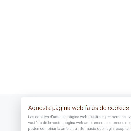
Aquesta pàgina web fa ús de cookies
Avís legal
Les cookies d’aquesta pàgina web s’utilitzen per personalitzar 
Mapa del lloc
vostè fa de la nostra pàgina web amb terceres empreses de publ
poden combinar-la amb altra informació que hagin recopilat a 