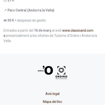
🕣
21 h
📍
Parc Central (Andorra la Vella)
🎟️
30 €
+ despeses de gestió
Entrades a partir del
16 de març
al web
www.classicand.com
o
presencialment a les oficines de Turisme d'Ordino i Andorra la
Vella.
Avís legal
Mapa del lloc