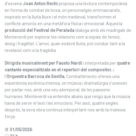
d’escena
Joan Anton Rechi
proposa una lectura contemporània
en forma de combat de boxa, on personatges emmascarats,
inspirats en la lluita lliure i el món medieval, transformen el
conflicte amorós en una metàfora física i emocional. Aquesta
producció del Festival de Peralada
dialoga amb els madrigals de
Monteverdi per explorar les relacions com a espais de tensió,
desig i fragilitat. L’amor, quan esdevé lluita, pot conduir tant a la
revelació com a la tragèdia.
Dirigida musicalment per Fausto Nardi
i interpretada per
quatre
cantants especialitzats en el repertori del compositor
, i
l'
Orquestra Barroca de Sevilla
, Combattimento ofereix una
experiència escènica intensa, on música i dramatúrgia s’uneixen
per parlar-nos, amb una veu atemporal, de les passions
humanes. Monteverdi va entendre abans que ningú que la música
havia de servir el text i les emocions. Per això, quatre segles
després, la seva obra continua interpel·lant-nos amb la mateixa
força.
📆
31/05/2026