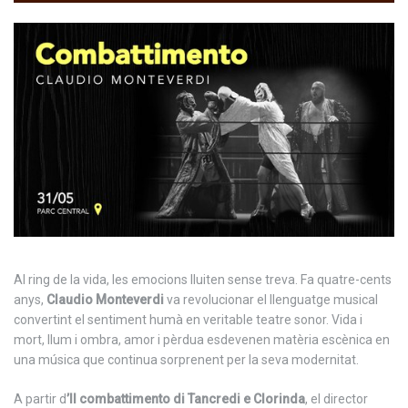
Al ring de la vida, les emocions lluiten sense treva. Fa quatre-cents
anys,
Claudio Monteverdi
va revolucionar el llenguatge musical
convertint el sentiment humà en veritable teatre sonor. Vida i
mort, llum i ombra, amor i pèrdua esdevenen matèria escènica en
una música que continua sorprenent per la seva modernitat.
A partir d
’Il combattimento di Tancredi e Clorinda
, el director