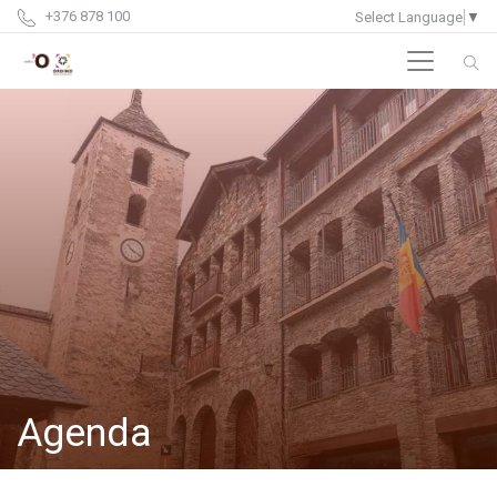
+376 878 100
Select Language
▼
Agenda