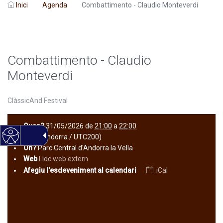
Inici
Agenda
Combattimento - Claudio Monteverdi
Combattimento - Claudio
Monteverdi
ClàssicAnd Festival
Quan?
31/05/2026
de
21:00
a
22:00
(Europe/Andorra / UTC200)
On?
Parc Central d'Andorra la Vella
Web
Lloc web extern
Afegiu l'esdeveniment al calendari
iCal