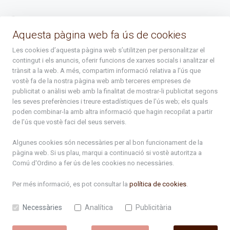
La Placeta, 1 - AD300 Ordino - Principat d'Andorra
Aquesta pàgina web fa ús de cookies
atenciociutadana@ordino.ad
Les cookies d’aquesta pàgina web s’utilitzen per personalitzar el
contingut i els anuncis, oferir funcions de xarxes socials i analitzar el
+376 878 100
trànsit a la web. A més, compartim informació relativa a l’ús que
vostè fa de la nostra pàgina web amb terceres empreses de
De Dl. a Dv. : de 8 a 16h (els divendres a partir de l'1 de juny
publicitat o anàlisi web amb la finalitat de mostrar-li publicitat segons
fins al divendres de la setmana de Meritxell : de 8 a 14h)
les seves preferències i treure estadístiques de l’ús web; els quals
poden combinar-la amb altra informació que hagin recopilat a partir
de l’ús que vostè faci del seus serveis.
Rep tota l'actualitat del Comú d'Ordino en el teu correu
Algunes cookies són necessàries per al bon funcionament de la
pàgina web. Si us plau, marqui a continuació si vostè autoritza a
Subscriu-te
Comú d'Ordino
a fer ús de les cookies no necessàries.
Per més informació, es pot consultar la
política de cookies
.
Necessàries
Analítica
Publicitària