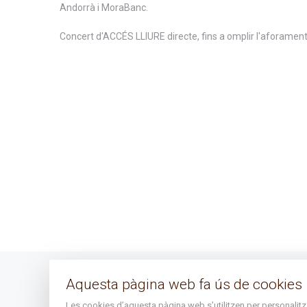
Andorrà i MoraBanc.
Concert d'ACCÉS LLIURE directe, fins a omplir l'aforament 
Aquesta pàgina web fa ús de cookies
Avís legal
Les cookies d’aquesta pàgina web s’utilitzen per personalitzar 