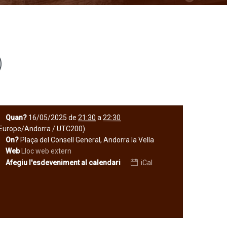
)
Quan?
16/05/2025
de
21:30
a
22:30
Europe/Andorra / UTC200)
On?
Plaça del Consell General, Andorra la Vella
Web
Lloc web extern
Afegiu l'esdeveniment al calendari
iCal