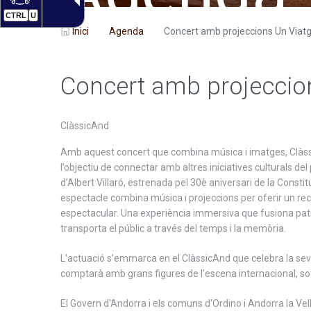
CTRL
U
Inici
Agenda
Concert amb projeccions Un Viatg
Concert amb projeccio
ClàssicAnd
Amb aquest concert que combina música i imatges, Clàssic
l’objectiu de connectar amb altres iniciatives culturals d
d’Albert Villaró, estrenada pel 30è aniversari de la Cons
espectacle combina música i projeccions per oferir un recor
espectacular. Una experiència immersiva que fusiona patri
transporta el públic a través del temps i la memòria.
L'actuació s'emmarca en el ClàssicAnd que celebra la se
comptarà amb grans figures de l’escena internacional, sot
El Govern d'Andorra i els comuns d'Ordino i Andorra la Ve