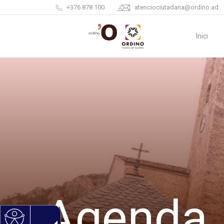
+376 878 100
atenciociutadana@ordino.ad
Inici
Agenda