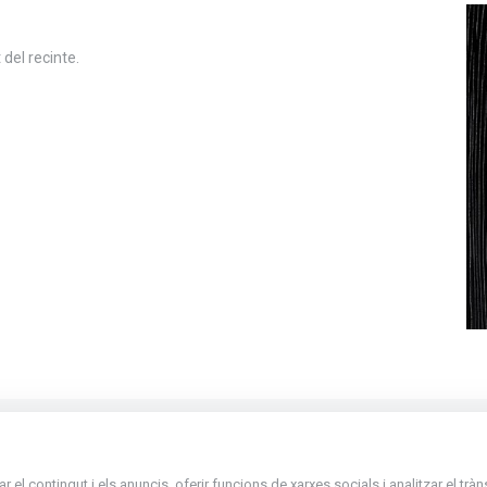
del recinte.
La Placeta, 1 - AD300 Ordino - Principat d'
el contingut i els anuncis, oferir funcions de xarxes socials i analitzar el trà