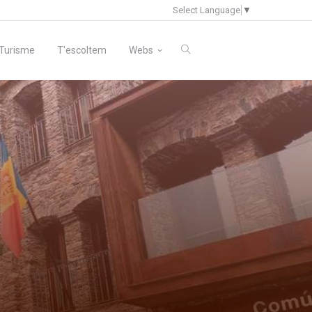
Select Language
▼
Turisme
T'escoltem
Webs