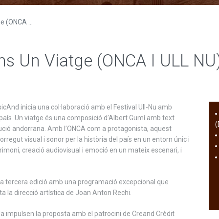
e (ONCA ...
ns Un Viatge (ONCA I ULL NU
And inicia una col·laboració amb el Festival Ull-Nu amb
el país. Un viatge és una composició d’Albert Gumí amb text
(
titució andorrana. Amb l’ONCA com a protagonista, aquest
regut visual i sonor per la història del país en un entorn únic i
moni, creació audiovisual i emoció en un mateix escenari, i
va tercera edició amb una programació excepcional que
a la direcció artística de Joan Anton Rechi.
lla impulsen la proposta amb el patrocini de Creand Crèdit