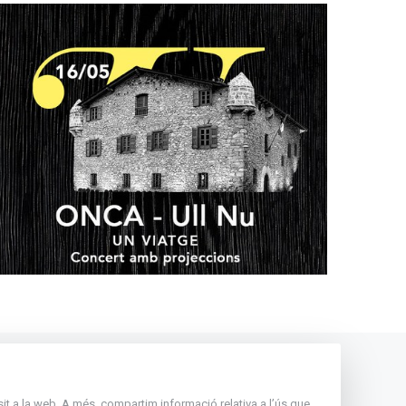
Andorra
nsit a la web. A més, compartim informació relativa a l’ús que