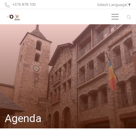
+376 878 100
Select Language
▼
Agenda