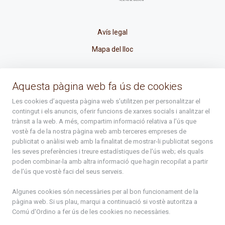
Avís legal
Mapa del lloc
La Placeta, 1 - AD300 Ordino - Principat d'Andorra
Aquesta pàgina web fa ús de cookies
atenciociutadana@ordino.ad
Les cookies d’aquesta pàgina web s’utilitzen per personalitzar el
contingut i els anuncis, oferir funcions de xarxes socials i analitzar el
+376 878 100
trànsit a la web. A més, compartim informació relativa a l’ús que
vostè fa de la nostra pàgina web amb terceres empreses de
De Dl. a Dv. : de 8 a 16h (els divendres a partir de l'1 de juny
publicitat o anàlisi web amb la finalitat de mostrar-li publicitat segons
fins al divendres de la setmana de Meritxell : de 8 a 14h)
les seves preferències i treure estadístiques de l’ús web; els quals
poden combinar-la amb altra informació que hagin recopilat a partir
de l’ús que vostè faci del seus serveis.
Rep tota l'actualitat del Comú d'Ordino en el teu correu
Algunes cookies són necessàries per al bon funcionament de la
pàgina web. Si us plau, marqui a continuació si vostè autoritza a
Comú d'Ordino
a fer ús de les cookies no necessàries.
Subscriu-te