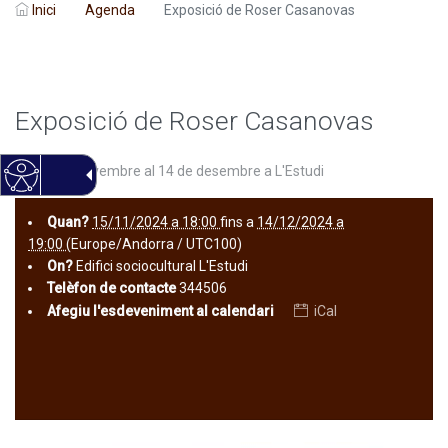
Inici
Agenda
Exposició de Roser Casanovas
Exposició de Roser Casanovas
Del 15 de novembre al 14 de desembre a L'Estudi
Quan?
15/11/2024 a 18:00
fins a
14/12/2024 a
19:00
(Europe/Andorra / UTC100)
On?
Edifici sociocultural L'Estudi
Telèfon de contacte
344506
Afegiu l'esdeveniment al calendari
iCal