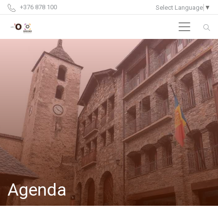
+376 878 100
Select Language
▼
Agenda