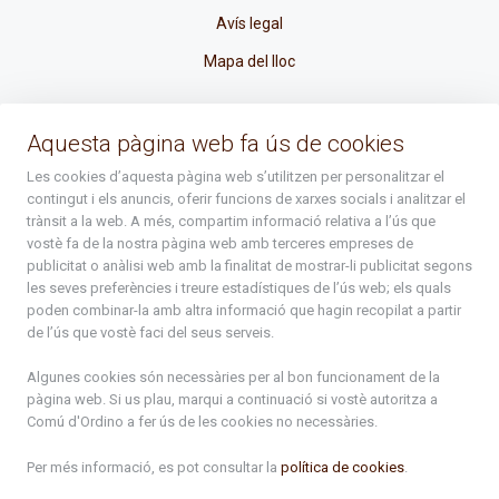
Avís legal
Mapa del lloc
La Placeta, 1 - AD300 Ordino - Principat d'Andorra
Aquesta pàgina web fa ús de cookies
atenciociutadana@ordino.ad
Les cookies d’aquesta pàgina web s’utilitzen per personalitzar el
contingut i els anuncis, oferir funcions de xarxes socials i analitzar el
+376 878 100
trànsit a la web. A més, compartim informació relativa a l’ús que
vostè fa de la nostra pàgina web amb terceres empreses de
De Dl. a Dv. : de 8 a 16h (els divendres a partir de l'1 de juny
publicitat o anàlisi web amb la finalitat de mostrar-li publicitat segons
fins al divendres de la setmana de Meritxell : de 8 a 14h)
les seves preferències i treure estadístiques de l’ús web; els quals
poden combinar-la amb altra informació que hagin recopilat a partir
de l’ús que vostè faci del seus serveis.
Rep tota l'actualitat del Comú d'Ordino en el teu correu
Algunes cookies són necessàries per al bon funcionament de la
pàgina web. Si us plau, marqui a continuació si vostè autoritza a
Comú d'Ordino
a fer ús de les cookies no necessàries.
Subscriu-te
Per més informació, es pot consultar la
política de cookies
.