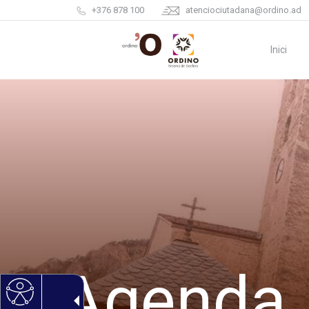
+376 878 100
atenciociutadana@ordino.ad
Inici
Agenda