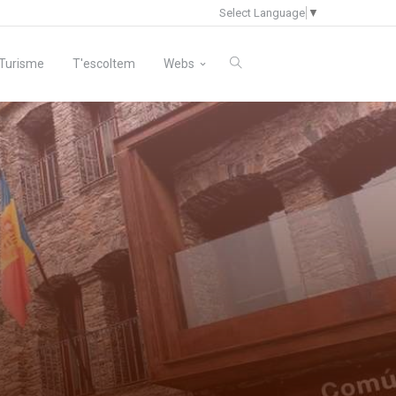
Select Language
▼
Turisme
T'escoltem
Webs