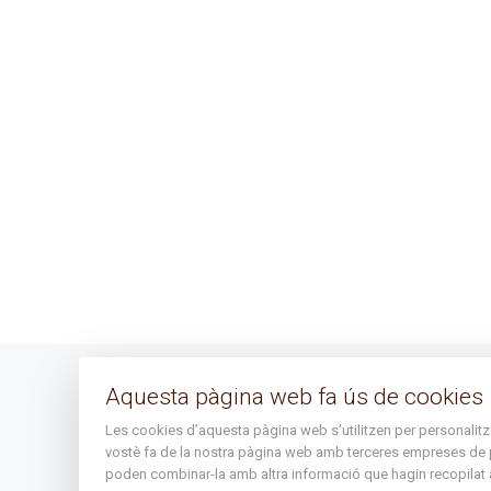
Aquesta pàgina web fa ús de cookies
Avís legal
Les cookies d’aquesta pàgina web s’utilitzen per personalitzar 
Mapa del lloc
vostè fa de la nostra pàgina web amb terceres empreses de publ
poden combinar-la amb altra informació que hagin recopilat a 