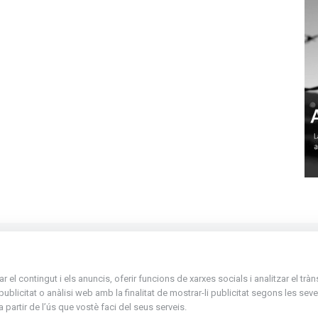
La Placeta, 1 - AD300 Ordino - Principat d'
el contingut i els anuncis, oferir funcions de xarxes socials i analitzar el trà
atenciociutadana@ordino.ad
icitat o anàlisi web amb la finalitat de mostrar-li publicitat segons les seves
partir de l’ús que vostè faci del seus serveis.
+376 878 100