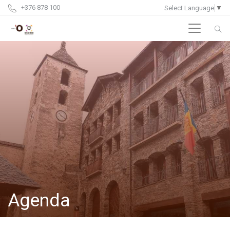
+376 878 100
Select Language
▼
Agenda