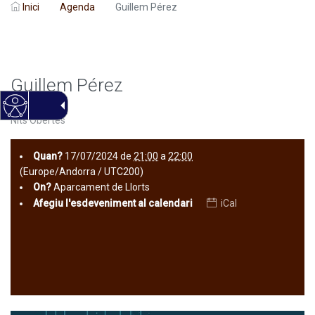
Inici
Agenda
Guillem Pérez
Guillem Pérez
Nits Obertes
Quan?
17/07/2024
de
21:00
a
22:00
(Europe/Andorra / UTC200)
On?
Aparcament de Llorts
Afegiu l'esdeveniment al calendari
iCal