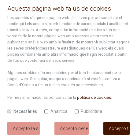
La Placeta, 1 - AD300 Ordino - Principat d'Andorra
Aquesta pàgina web fa ús de cookies
atenciociutadana@ordino.ad
Les cookies d’aquesta pàgina web s’utilitzen per personalitzar el
contingut i els anuncis, oferir funcions de xarxes socials i analitzar el
+376 878 100
trànsit a la web. A més, compartim informació relativa a l’ús que
vostè fa de la nostra pàgina web amb terceres empreses de
De Dl. a Dv. : de 8 a 16h (els divendres a partir de l'1 de juny
publicitat o anàlisi web amb la finalitat de mostrar-li publicitat segons
fins al divendres de la setmana de Meritxell : de 8 a 14h)
les seves preferències i treure estadístiques de l’ús web; els quals
poden combinar-la amb altra informació que hagin recopilat a partir
de l’ús que vostè faci del seus serveis.
Rep tota l'actualitat del Comú d'Ordino en el teu correu
Algunes cookies són necessàries per al bon funcionament de la
pàgina web. Si us plau, marqui a continuació si vostè autoritza a
Comú d'Ordino
a fer ús de les cookies no necessàries.
Subscriu-te
Per més informació, es pot consultar la
política de cookies
.
Necessàries
Analítica
Publicitària
Accepto la selecció
Accepto necessàries
Accepto tote