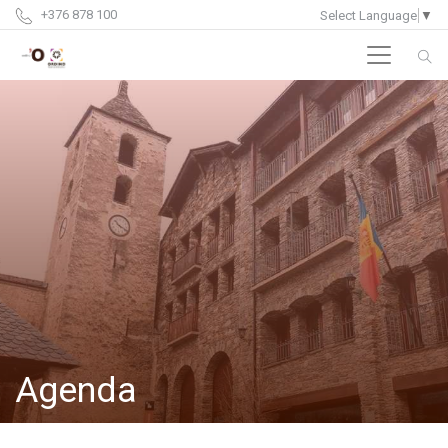
+376 878 100
Select Language
▼
Agenda