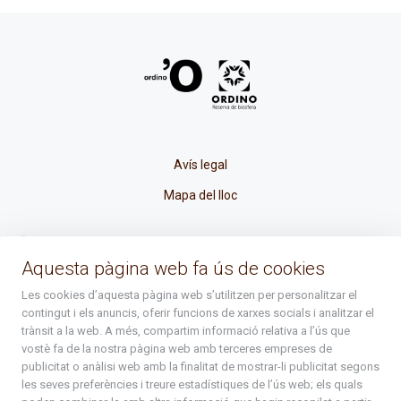
Avís legal
Mapa del lloc
La Placeta, 1 - AD300 Ordino - Principat d'Andorra
Aquesta pàgina web fa ús de cookies
atenciociutadana@ordino.ad
Les cookies d’aquesta pàgina web s’utilitzen per personalitzar el
contingut i els anuncis, oferir funcions de xarxes socials i analitzar el
+376 878 100
trànsit a la web. A més, compartim informació relativa a l’ús que
vostè fa de la nostra pàgina web amb terceres empreses de
De Dl. a Dv. : de 8 a 16h (els divendres a partir de l'1 de juny
publicitat o anàlisi web amb la finalitat de mostrar-li publicitat segons
fins al divendres de la setmana de Meritxell : de 8 a 14h)
les seves preferències i treure estadístiques de l’ús web; els quals