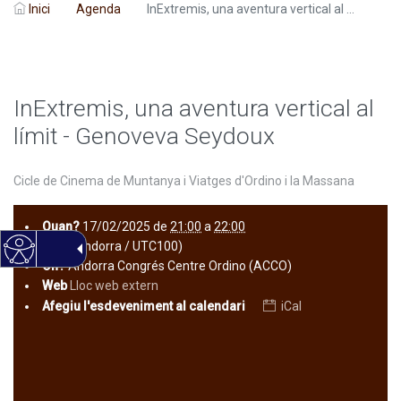
Inici
Agenda
InExtremis, una aventura vertical al ...
InExtremis, una aventura vertical al
límit - Genoveva Seydoux
Cicle de Cinema de Muntanya i Viatges d'Ordino i la Massana
Quan?
17/02/2025
de
21:00
a
22:00
(Europe/Andorra / UTC100)
On?
Andorra Congrés Centre Ordino (ACCO)
Web
Lloc web extern
Afegiu l'esdeveniment al calendari
iCal