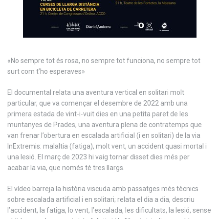
«No sempre tot és rosa, no sempre tot funciona, no sempre tot
surt com t’ho esperaves»
El documental relata una aventura vertical en solitari molt
particular, que va començar el desembre de 2022 amb una
primera estada de vint-i-vuit dies en una petita paret de les
muntanyes de Prades, una aventura plena de contratemps que
van frenar l’obertura en escalada artificial (i en solitari) de la via
InExtremis: malaltia (fatiga), molt vent, un accident quasi mortal i
una lesió. El març de 2023 hi vaig tornar disset dies més per
acabar la via, que només té tres llargs.
El vídeo barreja la història viscuda amb passatges més tècnics
sobre escalada artificial i en solitari; relata el dia a dia, descriu
l’accident, la fatiga, lo vent, l’escalada, les dificultats, la lesió, sense