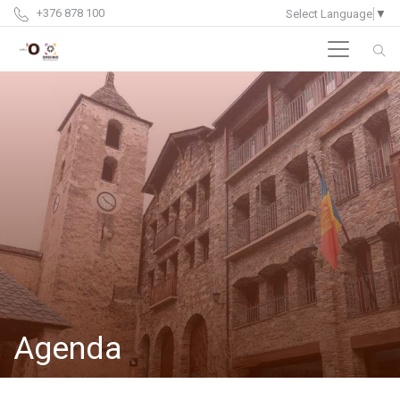
+376 878 100
Select Language
▼
Agenda