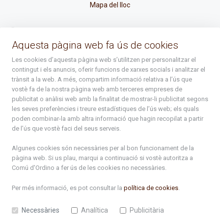
Mapa del lloc
La Placeta, 1 - AD300 Ordino - Principat d'Andorra
Aquesta pàgina web fa ús de cookies
atenciociutadana@ordino.ad
Les cookies d’aquesta pàgina web s’utilitzen per personalitzar el
contingut i els anuncis, oferir funcions de xarxes socials i analitzar el
+376 878 100
trànsit a la web. A més, compartim informació relativa a l’ús que
vostè fa de la nostra pàgina web amb terceres empreses de
De Dl. a Dv. : de 8 a 16h (els divendres a partir de l'1 de juny
publicitat o anàlisi web amb la finalitat de mostrar-li publicitat segons
fins al divendres de la setmana de Meritxell : de 8 a 14h)
les seves preferències i treure estadístiques de l’ús web; els quals
poden combinar-la amb altra informació que hagin recopilat a partir
de l’ús que vostè faci del seus serveis.
Rep tota l'actualitat del Comú d'Ordino en el teu correu
Algunes cookies són necessàries per al bon funcionament de la
pàgina web. Si us plau, marqui a continuació si vostè autoritza a
Subscriu-te
Comú d'Ordino
a fer ús de les cookies no necessàries.
Per més informació, es pot consultar la
política de cookies
.
Necessàries
Analítica
Publicitària