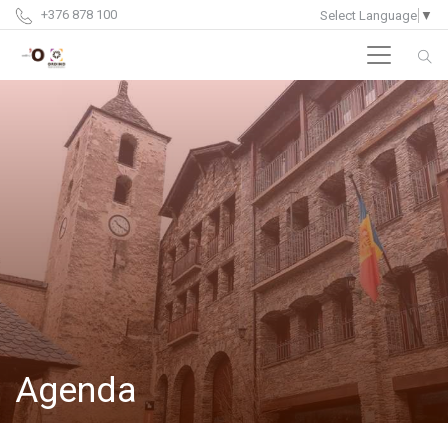
+376 878 100
Select Language
▼
Agenda