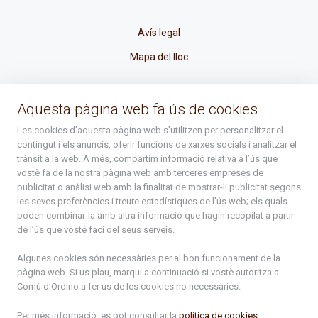
Avís legal
Mapa del lloc
La Placeta, 1 - AD300 Ordino - Principat d'Andorra
Aquesta pàgina web fa ús de cookies
atenciociutadana@ordino.ad
Les cookies d’aquesta pàgina web s’utilitzen per personalitzar el
contingut i els anuncis, oferir funcions de xarxes socials i analitzar el
+376 878 100
trànsit a la web. A més, compartim informació relativa a l’ús que
vostè fa de la nostra pàgina web amb terceres empreses de
De Dl. a Dv. : de 8 a 16h (els divendres a partir de l'1 de juny
publicitat o anàlisi web amb la finalitat de mostrar-li publicitat segons
fins al divendres de la setmana de Meritxell : de 8 a 14h)
les seves preferències i treure estadístiques de l’ús web; els quals
poden combinar-la amb altra informació que hagin recopilat a partir
de l’ús que vostè faci del seus serveis.
Rep tota l'actualitat del Comú d'Ordino en el teu correu
Algunes cookies són necessàries per al bon funcionament de la
pàgina web. Si us plau, marqui a continuació si vostè autoritza a
Comú d'Ordino
a fer ús de les cookies no necessàries.
Subscriu-te
Per més informació, es pot consultar la
política de cookies
.