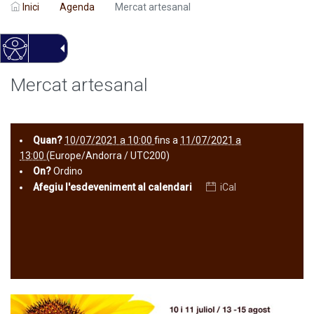
Inici
Agenda
Mercat artesanal
Mercat artesanal
Quan?
10/07/2021 a 10:00
fins a
11/07/2021 a
13:00
(Europe/Andorra / UTC200)
On?
Ordino
Afegiu l'esdeveniment al calendari
iCal