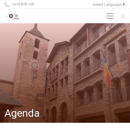
+376 878 100
Select Language
▼
Agenda