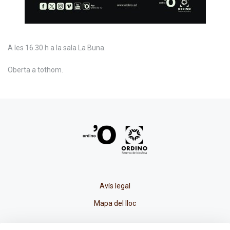
A les 16.30 h a la sala La Buna.
Oberta a tothom.
Avís legal
Mapa del lloc