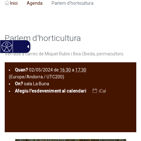
Inici
Agenda
Parlem d'horticultura
Parlem d'horticultura
Xerrada a càrrec de Miquel Rubio i Bea Úbeda, permacultors.
Quan?
02/05/2024
de
16:30
a
17:30
(Europe/Andorra / UTC200)
On?
sala La Buna
Afegiu l'esdeveniment al calendari
iCal