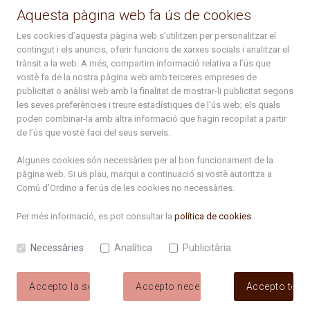
La Placeta, 1 - AD300 Ordino - Principat d'Andorra
Aquesta pàgina web fa ús de cookies
atenciociutadana@ordino.ad
Les cookies d’aquesta pàgina web s’utilitzen per personalitzar el
contingut i els anuncis, oferir funcions de xarxes socials i analitzar el
+376 878 100
trànsit a la web. A més, compartim informació relativa a l’ús que
vostè fa de la nostra pàgina web amb terceres empreses de
De Dl. a Dv. : de 8 a 16h (els divendres a partir de l'1 de juny
publicitat o anàlisi web amb la finalitat de mostrar-li publicitat segons
fins al divendres de la setmana de Meritxell : de 8 a 14h)
les seves preferències i treure estadístiques de l’ús web; els quals
poden combinar-la amb altra informació que hagin recopilat a partir
de l’ús que vostè faci del seus serveis.
Rep tota l'actualitat del Comú d'Ordino en el teu correu
Algunes cookies són necessàries per al bon funcionament de la
pàgina web. Si us plau, marqui a continuació si vostè autoritza a
Comú d'Ordino
a fer ús de les cookies no necessàries.
Subscriu-te
Per més informació, es pot consultar la
política de cookies
.
Necessàries
Analítica
Publicitària
Accepto la selecció
Accepto necessàries
Accepto tote