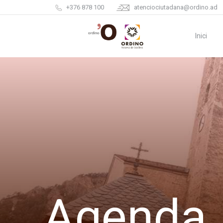
+376 878 100
atenciociutadana@ordino.ad
Inici
Agenda