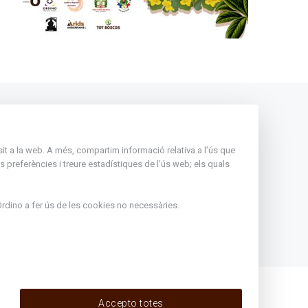
Andorra
Rep tota l'actualitat del Comú
nsit a la web. A més, compartim informació relativa a l’ús que
d'Ordino en el teu correu
 preferències i treure estadístiques de l’ús web; els quals
Subscriu-te
ir de l'1
rdino
a fer ús de les cookies no necessàries.
eritxell :
Accepto totes