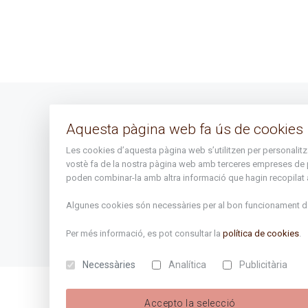
Avís legal
Aquesta pàgina web fa ús de cookies
Mapa del lloc
Les cookies d’aquesta pàgina web s’utilitzen per personalitzar 
vostè fa de la nostra pàgina web amb terceres empreses de publ
poden combinar-la amb altra informació que hagin recopilat a 
Algunes cookies són necessàries per al bon funcionament de 
Per més informació, es pot consultar la
política de cookies
.
Necessàries
Analítica
Publicitària
Accepto la selecció