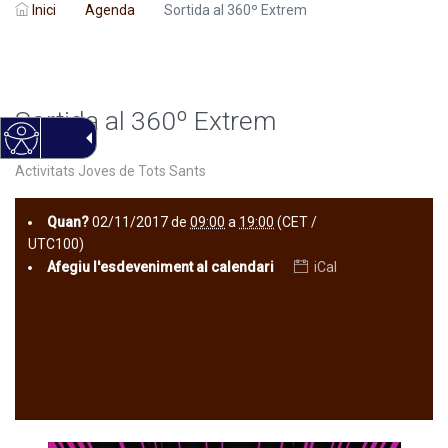
Inici
Agenda
Sortida al 360º Extrem
Sortida al 360º Extrem
Activitats Joves de Tots Sants
Quan?
02/11/2017
de
09:00
a
19:00
(CET /
UTC100)
Afegiu l'esdeveniment al calendari
iCal