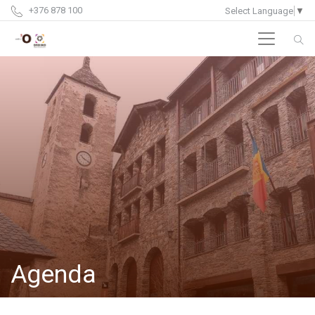
+376 878 100
Select Language
▼
Agenda