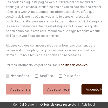
atenciociutadana@ordino.ad
Les cookies d’aquesta pàgina web s’utilitzen per personalitzar el
contingut i els anuncis, oferir funcions de xarxes socials i analitzar el
+376 878 100
trànsit a la web. A més, compartim informació relativa a l’ús que
vostè fa de la nostra pàgina web amb terceres empreses de
De Dl. a Dv. : de 8 a 16h (els divendres a partir de l'1 de juny
publicitat o anàlisi web amb la finalitat de mostrar-li publicitat segons
fins al divendres de la setmana de Meritxell : de 8 a 14h)
les seves preferències i treure estadístiques de l’ús web; els quals
poden combinar-la amb altra informació que hagin recopilat a partir
de l’ús que vostè faci del seus serveis.
Rep tota l'actualitat del Comú d'Ordino en el teu correu
Algunes cookies són necessàries per al bon funcionament de la
pàgina web. Si us plau, marqui a continuació si vostè autoritza a
Comú d'Ordino
a fer ús de les cookies no necessàries.
Subscriu-te
Per més informació, es pot consultar la
política de cookies
.
Necessàries
Analítica
Publicitària
Accepto la selecció
Accepto necessàries
Accepto tote
Comú d'Ordino
©
Tots els drets reservats
Avís legal