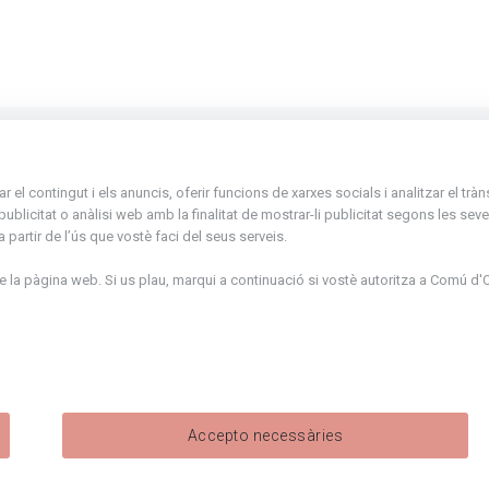
La Placeta, 1 - AD300 Ordino - Principat d'
el contingut i els anuncis, oferir funcions de xarxes socials i analitzar el trà
atenciociutadana@ordino.ad
icitat o anàlisi web amb la finalitat de mostrar-li publicitat segons les seves
partir de l’ús que vostè faci del seus serveis.
+376 878 100
la pàgina web. Si us plau, marqui a continuació si vostè autoritza a
Comú d'O
De Dl. a Dv. : de 8 a 16h (els divendres a part
de juny fins al divendres de la setmana de M
de 8 a 14h)
Accepto necessàries