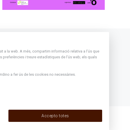
Andorra
nsit a la web. A més, compartim informació relativa a l’ús que
Rep tota l'actualitat del Comú
 preferències i treure estadístiques de l’ús web; els quals
d'Ordino en el teu correu
Subscriu-te
rdino
a fer ús de les cookies no necessàries.
ir de l'1
eritxell :
Accepto totes