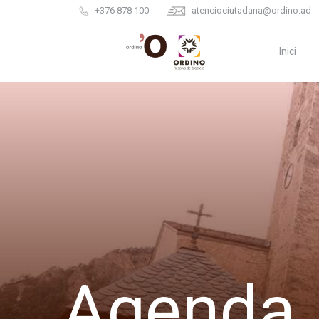
+376 878 100
atenciociutadana@ordino.ad
Inici
Agenda