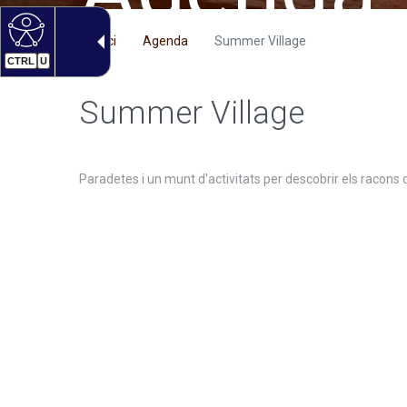
Inici
Agenda
Summer Village
CTRL
U
Summer Village
Paradetes i un munt d'activitats per descobrir els racons d