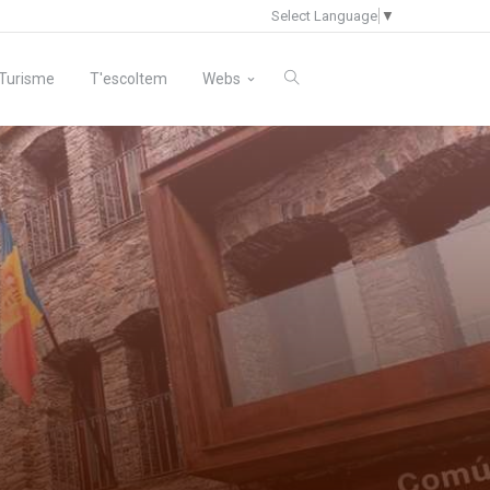
Select Language
▼
Turisme
T'escoltem
Webs