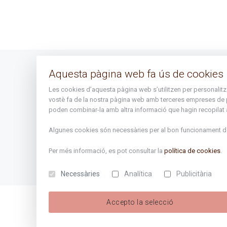
Aquesta pàgina web fa ús de cookies
Avís legal
Les cookies d’aquesta pàgina web s’utilitzen per personalitzar 
Mapa del lloc
vostè fa de la nostra pàgina web amb terceres empreses de publ
poden combinar-la amb altra informació que hagin recopilat a 
Algunes cookies són necessàries per al bon funcionament de 
Per més informació, es pot consultar la
política de cookies
.
Necessàries
Analítica
Publicitària
Accepto la selecció