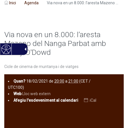
Inici
Agenda
Via nova en un 8.000: l’aresta Mazeno ...
Via nova en un 8.000: l’aresta
Mazeno del Nanga Parbat amb
Cathy O'Dowd
Cicle de cinema de muntanya i de viatges
Quan?
18/02/2021
de
20:00
a
21:00
(CET /
UTC100)
Web
Lloc web extern
Afegiu l'esdeveniment al calendari
iCal