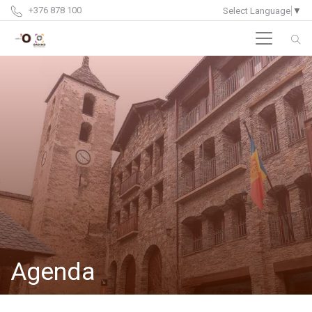
+376 878 100
Select Language
▼
Agenda