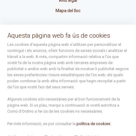
Avís legal
Mapa del lloc
La Placeta, 1 - AD300 Ordino - Principat d'Andorra
Aquesta pàgina web fa ús de cookies
atenciociutadana@ordino.ad
Les cookies d’aquesta pàgina web s’utilitzen per personalitzar el
contingut i els anuncis, oferir funcions de xarxes socials i analitzar el
+376 878 100
trànsit a la web. A més, compartim informació relativa a l’ús que
vostè fa de la nostra pàgina web amb terceres empreses de
De Dl. a Dv. : de 8 a 16h (els divendres a partir de l'1 de juny
publicitat o anàlisi web amb la finalitat de mostrar-li publicitat segons
fins al divendres de la setmana de Meritxell : de 8 a 14h)
les seves preferències i treure estadístiques de l’ús web; els quals
poden combinar-la amb altra informació que hagin recopilat a partir
de l’ús que vostè faci del seus serveis.
Rep tota l'actualitat del Comú d'Ordino en el teu correu
Algunes cookies són necessàries per al bon funcionament de la
pàgina web. Si us plau, marqui a continuació si vostè autoritza a
Subscriu-te
Comú d'Ordino
a fer ús de les cookies no necessàries.
Per més informació, es pot consultar la
política de cookies
.