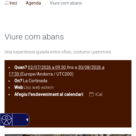
Inici
Agenda
Viure com abans
Viure com abans
Una experiència guiada entre oficis, costums i patrimoni
Quan?
02/07/2026 a 09:30
fins a
30/08/2026 a
17:30
(Europe/Andorra / UTC200)
On?
La Cortinada
Web
Lloc web extern
Afegiu l'esdeveniment al calendari
iCal