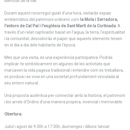
identitat de la vall.
Durant aquest recorregut guiat d’una hora, visitaràs espais
emblemàtics del patrimoni ordinenc com
la Mola i Serradora,
l'entorn de Cal Pal i l'església de Sant Martí de la Cortinada
. A
través d'un relat captivador basat en l'aigua, la terra, l'espiritualitat
i la comunitat, descobriràs el paper que aquests elements tenien
en el dia a dia dels habitants de l'època.
Més que una visita, és una experiència participativa. Podràs
implicar-te simbòlicament en algunes de les activitats que
marcaven la vida pagesa tradicional i entendre com es treballava,
es produïa i es vivia en una societat profundament vinculada al
seu entorn natural.
Una proposta autèntica per connectar amb la història, el patrimoni
i les arrels d'Ordino d'una manera propera, vivencial i memorable.
Obertura:
Juliol i agost de 9:30h a 17:30h, diumenges i dilluns tancat.