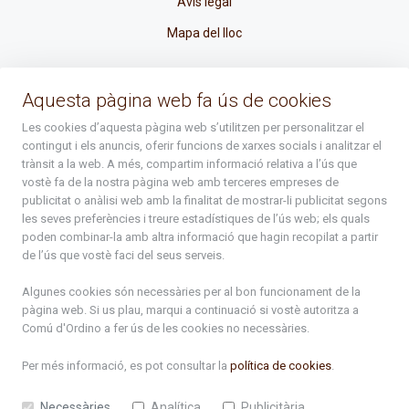
Avís legal
Mapa del lloc
La Placeta, 1 - AD300 Ordino - Principat d'Andorra
Aquesta pàgina web fa ús de cookies
atenciociutadana@ordino.ad
Les cookies d’aquesta pàgina web s’utilitzen per personalitzar el
contingut i els anuncis, oferir funcions de xarxes socials i analitzar el
+376 878 100
trànsit a la web. A més, compartim informació relativa a l’ús que
vostè fa de la nostra pàgina web amb terceres empreses de
De Dl. a Dv. : de 8 a 16h (els divendres a partir de l'1 de juny
publicitat o anàlisi web amb la finalitat de mostrar-li publicitat segons
fins al divendres de la setmana de Meritxell : de 8 a 14h)
les seves preferències i treure estadístiques de l’ús web; els quals
poden combinar-la amb altra informació que hagin recopilat a partir
de l’ús que vostè faci del seus serveis.
Rep tota l'actualitat del Comú d'Ordino en el teu correu
Algunes cookies són necessàries per al bon funcionament de la
pàgina web. Si us plau, marqui a continuació si vostè autoritza a
Comú d'Ordino
a fer ús de les cookies no necessàries.
Subscriu-te
Per més informació, es pot consultar la
política de cookies
.
Necessàries
Analítica
Publicitària