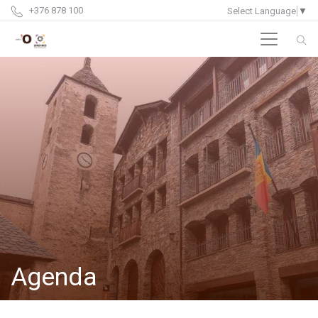
+376 878 100
Select Language
▼
Agenda