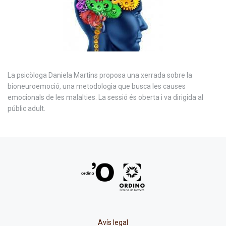
La psicòloga Daniela Martins proposa una xerrada sobre la
bioneuroemoció, una metodologia que busca les causes
emocionals de les malalties. La sessió és oberta i va dirigida al
públic adult.
Avís legal