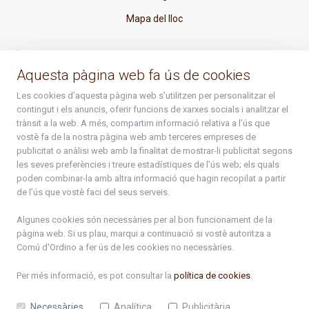
Mapa del lloc
La Placeta, 1 - AD300 Ordino - Principat d'Andorra
Aquesta pàgina web fa ús de cookies
atenciociutadana@ordino.ad
Les cookies d’aquesta pàgina web s’utilitzen per personalitzar el
contingut i els anuncis, oferir funcions de xarxes socials i analitzar el
+376 878 100
trànsit a la web. A més, compartim informació relativa a l’ús que
vostè fa de la nostra pàgina web amb terceres empreses de
De Dl. a Dv. : de 8 a 16h (els divendres a partir de l'1 de juny
publicitat o anàlisi web amb la finalitat de mostrar-li publicitat segons
fins al divendres de la setmana de Meritxell : de 8 a 14h)
les seves preferències i treure estadístiques de l’ús web; els quals
poden combinar-la amb altra informació que hagin recopilat a partir
de l’ús que vostè faci del seus serveis.
Rep tota l'actualitat del Comú d'Ordino en el teu correu
Algunes cookies són necessàries per al bon funcionament de la
pàgina web. Si us plau, marqui a continuació si vostè autoritza a
Subscriu-te
Comú d'Ordino
a fer ús de les cookies no necessàries.
Per més informació, es pot consultar la
política de cookies
.
Necessàries
Analítica
Publicitària