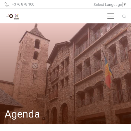
+376 878 100
Select Language
▼
Agenda