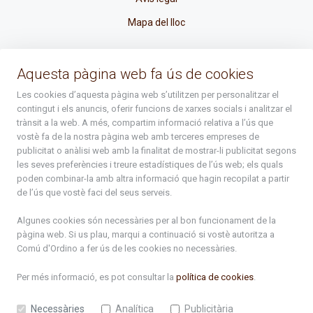
Mapa del lloc
La Placeta, 1 - AD300 Ordino - Principat d'Andorra
Aquesta pàgina web fa ús de cookies
atenciociutadana@ordino.ad
Les cookies d’aquesta pàgina web s’utilitzen per personalitzar el
contingut i els anuncis, oferir funcions de xarxes socials i analitzar el
+376 878 100
trànsit a la web. A més, compartim informació relativa a l’ús que
vostè fa de la nostra pàgina web amb terceres empreses de
De Dl. a Dv. : de 8 a 16h (els divendres a partir de l'1 de juny
publicitat o anàlisi web amb la finalitat de mostrar-li publicitat segons
fins al divendres de la setmana de Meritxell : de 8 a 14h)
les seves preferències i treure estadístiques de l’ús web; els quals
poden combinar-la amb altra informació que hagin recopilat a partir
de l’ús que vostè faci del seus serveis.
Rep tota l'actualitat del Comú d'Ordino en el teu correu
Algunes cookies són necessàries per al bon funcionament de la
pàgina web. Si us plau, marqui a continuació si vostè autoritza a
Comú d'Ordino
a fer ús de les cookies no necessàries.
Subscriu-te
Per més informació, es pot consultar la
política de cookies
.
Necessàries
Analítica
Publicitària