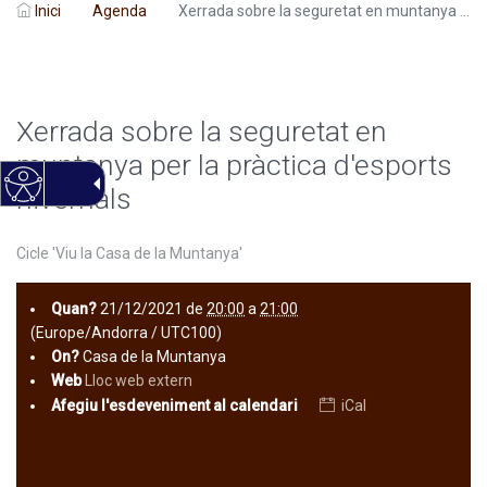
Inici
Agenda
Xerrada sobre la seguretat en muntanya ...
Xerrada sobre la seguretat en
muntanya per la pràctica d'esports
hivernals
Cicle 'Viu la Casa de la Muntanya'
Quan?
21/12/2021
de
20:00
a
21:00
(Europe/Andorra / UTC100)
On?
Casa de la Muntanya
Web
Lloc web extern
Afegiu l'esdeveniment al calendari
iCal