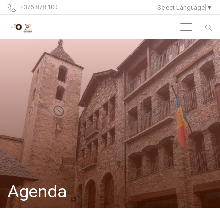
+376 878 100
Select Language
▼
Agenda