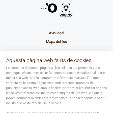
Avís legal
Mapa del lloc
La Placeta, 1 - AD300 Ordino - Principat d'Andorra
Aquesta pàgina web fa ús de cookies
atenciociutadana@ordino.ad
Les cookies d’aquesta pàgina web s’utilitzen per personalitzar el
contingut i els anuncis, oferir funcions de xarxes socials i analitzar el
+376 878 100
trànsit a la web. A més, compartim informació relativa a l’ús que
vostè fa de la nostra pàgina web amb terceres empreses de
De Dl. a Dv. : de 8 a 16h (els divendres a partir de l'1 de juny
publicitat o anàlisi web amb la finalitat de mostrar-li publicitat segons
fins al divendres de la setmana de Meritxell : de 8 a 14h)
les seves preferències i treure estadístiques de l’ús web; els quals
poden combinar-la amb altra informació que hagin recopilat a partir
de l’ús que vostè faci del seus serveis.
Rep tota l'actualitat del Comú d'Ordino en el teu correu