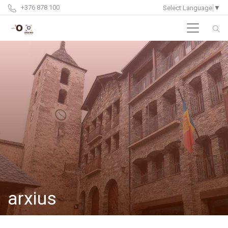
+376 878 100
Select Language
▼
arxius