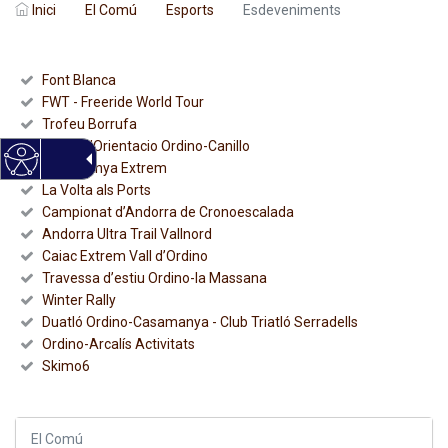
Inici
El Comú
Esports
Esdeveniments
Font Blanca
FWT -
Freeride World Tour
Trofeu Borrufa
Cursa d’Orientacio Ordino-Canillo
Casamanya Extrem
La Volta als Ports
Campionat d’Andorra de Cronoescalada
Andorra Ultra Trail Vallnord
Caiac Extrem Vall d’Ordino
Travessa d’estiu Ordino-la Massana
Winter Rally
Duatló Ordino-Casamanya - Club Triatló Serradells
Ordino-Arcalís Activitats
Skimo6
El Comú