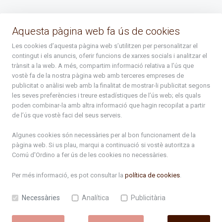
La Placeta, 1 - AD300 Ordino - Principat d'Andorra
Aquesta pàgina web fa ús de cookies
atenciociutadana@ordino.ad
Les cookies d’aquesta pàgina web s’utilitzen per personalitzar el
contingut i els anuncis, oferir funcions de xarxes socials i analitzar el
+376 878 100
trànsit a la web. A més, compartim informació relativa a l’ús que
vostè fa de la nostra pàgina web amb terceres empreses de
De Dl. a Dv. : de 8 a 16h (els divendres a partir de l'1 de juny
publicitat o anàlisi web amb la finalitat de mostrar-li publicitat segons
fins al divendres de la setmana de Meritxell : de 8 a 14h)
les seves preferències i treure estadístiques de l’ús web; els quals
poden combinar-la amb altra informació que hagin recopilat a partir
de l’ús que vostè faci del seus serveis.
Rep tota l'actualitat del Comú d'Ordino en el teu correu
Algunes cookies són necessàries per al bon funcionament de la
pàgina web. Si us plau, marqui a continuació si vostè autoritza a
Comú d'Ordino
a fer ús de les cookies no necessàries.
Subscriu-te
Per més informació, es pot consultar la
política de cookies
.
Necessàries
Analítica
Publicitària