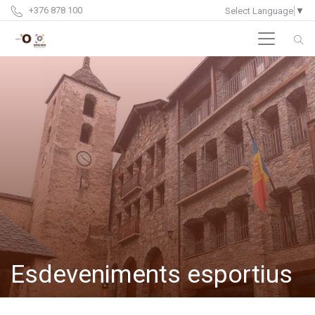
+376 878 100
Select Language
▼
Esdeveniments esportius