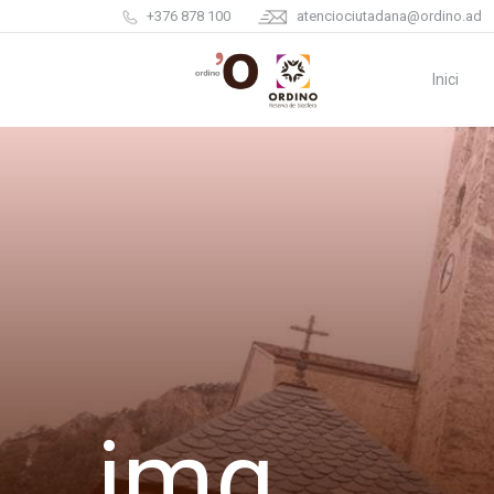
+376 878 100
atenciociutadana@ordino.ad
Inici
img