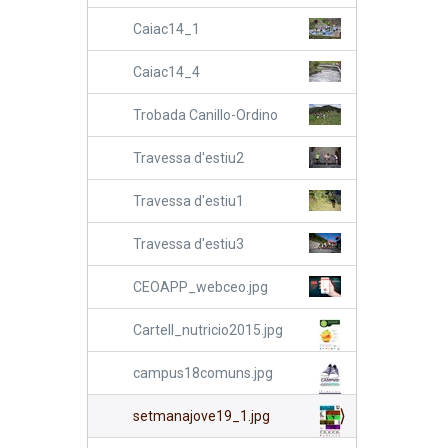
Caiac14_1
Caiac14_4
Trobada Canillo-Ordino
Travessa d'estiu2
Travessa d'estiu1
Travessa d'estiu3
CEOAPP_webceo.jpg
Cartell_nutricio2015.jpg
campus18comuns.jpg
setmanajove19_1.jpg