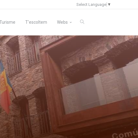
Select Language
▼
Turisme
T'escoltem
Webs