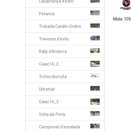
Casamanya Xtrem
Petanca
Feu clic 
Mida: 105
Trobada Canillo-Ordino
Travessa d'estiu
Rally d'Andorra
Caiac14_2
Trofeu Borrufa
Ultratrail
Caiac14_3
Volta als Ports
Campionat d'escalada