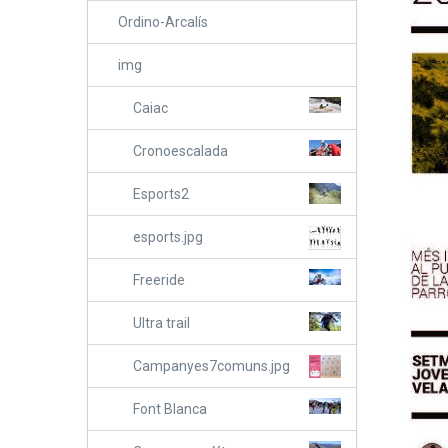
Ordino-Arcalís
img
Caiac
Cronoescalada
Esports2
esports.jpg
Freeride
Ultra trail
Campanyes7comuns.jpg
Font Blanca