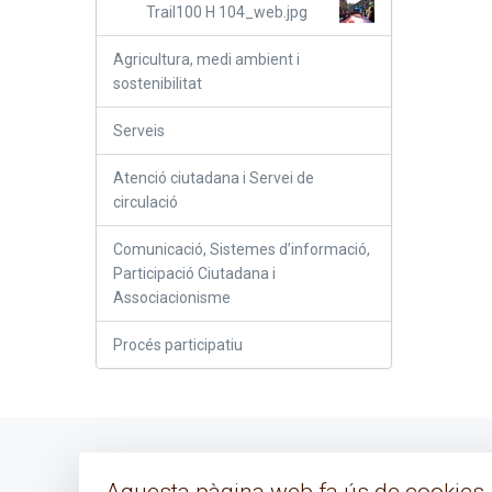
Trail100 H 104_web.jpg
Agricultura, medi ambient i
sostenibilitat
Serveis
Atenció ciutadana i Servei de
circulació
Comunicació, Sistemes d’informació,
Participació Ciutadana i
Associacionisme
Procés participatiu
Avís legal