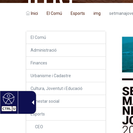
Inici
El Comú
Esports
img
setmanajove
El Comú
Administració
Finances
Urbanisme i Cadastre
Cultura, Joventut i Educació
Benestar social
CTRL
U
Esports
CEO