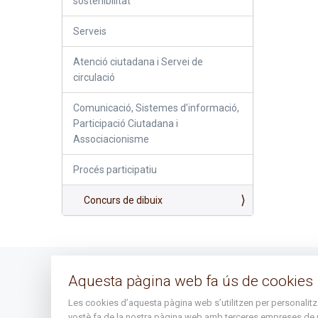
sostenibilitat
Serveis
Atenció ciutadana i Servei de
circulació
Comunicació, Sistemes d’informació,
Participació Ciutadana i
Associacionisme
Procés participatiu
Concurs de dibuix
Aquesta pàgina web fa ús de cookies
Avís legal
Les cookies d’aquesta pàgina web s’utilitzen per personalitzar 
Mapa del lloc
vostè fa de la nostra pàgina web amb terceres empreses de publ