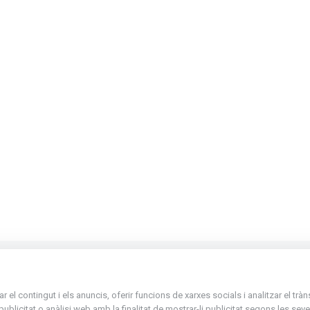
La Placeta, 1 - AD300 Ordino - Principat d'
el contingut i els anuncis, oferir funcions de xarxes socials i analitzar el trà
atenciociutadana@ordino.ad
icitat o anàlisi web amb la finalitat de mostrar-li publicitat segons les seves