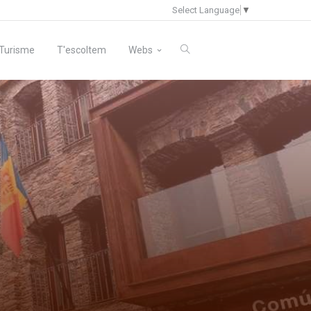
Select Language
▼
Turisme
T'escoltem
Webs