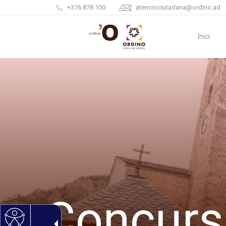
+376 878 100
atenciociutadana@ordino.ad
Inici
Concurs 