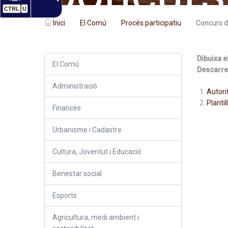
CTRL
U
Inici
El Comú
Procés participatiu
Concurs d
Dibuixa e
El Comú
Descarre
Administració
Autori
Plantil
Finances
Urbanisme i Cadastre
Cultura, Joventut i Educació
Benestar social
Esports
Agricultura, medi ambient i