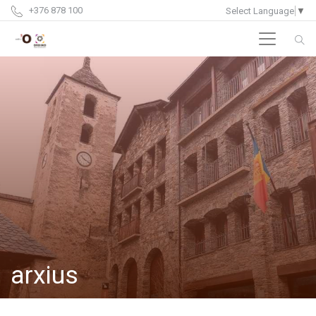
+376 878 100
Select Language
▼
arxius