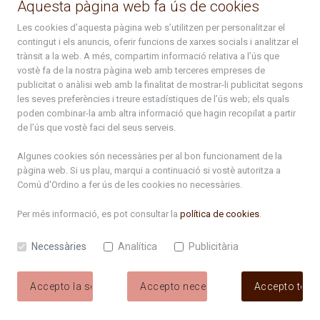
Aquesta pàgina web fa ús de cookies
atenciociutadana@ordino.ad
Les cookies d’aquesta pàgina web s’utilitzen per personalitzar el
contingut i els anuncis, oferir funcions de xarxes socials i analitzar el
+376 878 100
trànsit a la web. A més, compartim informació relativa a l’ús que
vostè fa de la nostra pàgina web amb terceres empreses de
De Dl. a Dv. : de 8 a 16h (els divendres a partir de l'1 de juny
publicitat o anàlisi web amb la finalitat de mostrar-li publicitat segons
fins al divendres de la setmana de Meritxell : de 8 a 14h)
les seves preferències i treure estadístiques de l’ús web; els quals
poden combinar-la amb altra informació que hagin recopilat a partir
de l’ús que vostè faci del seus serveis.
Rep tota l'actualitat del Comú d'Ordino en el teu correu
Algunes cookies són necessàries per al bon funcionament de la
pàgina web. Si us plau, marqui a continuació si vostè autoritza a
Comú d'Ordino
a fer ús de les cookies no necessàries.
Subscriu-te
Per més informació, es pot consultar la
política de cookies
.
Necessàries
Analítica
Publicitària
Accepto la selecció
Accepto necessàries
Accepto tote